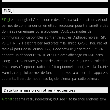
FLDIJI
FlDigi
est un logiciel Open source destiné aux radio-amateurs, et qui
permet de commander un émetteur-récepteur pour transmettre des
données numériques ou analogiques (Voix). Les modes de
communication disponibles sont entre autres: Alphabet morse. FSK.
PSK31. RTTY. Hellschreiber. Radiofacsimilé. Throb. QPSK. Thor. Packet
radio (À partir de la version 3.22). Code SYNOP (La version 3.21.74
apporte un décodeur SYNOP et SHIP, avec affichage en KML dans
Google Earth). Navtex (À partir de la version 3.21.45). Le contrôle des
émetteurs-récepteurs radio est fait (optionnellement) avec la librairie
Hamlib, ce qui lui permet de fonctionner avec la plupart des appareils
courants. Il sert de modem au logiciel d'email par radio pskmail.
Data transmission on other Frequencies
Airchat
: seems really interesting, but see
1
to balance enthousiasm.