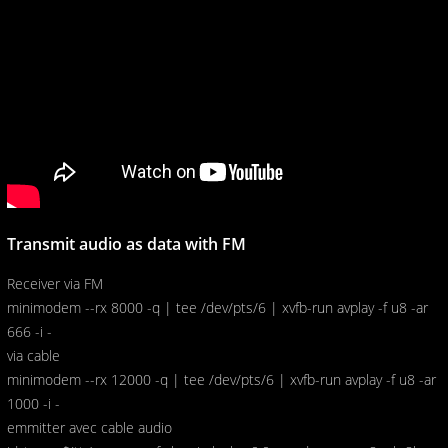
Transmit audio as data with FM
Receiver via FM
minimodem --rx 8000 -q | tee /dev/pts/6 | xvfb-run avplay -f u8 -ar
666 -i -
via cable
minimodem --rx 12000 -q | tee /dev/pts/6 | xvfb-run avplay -f u8 -ar
1000 -i -
emmitter avec cable audio