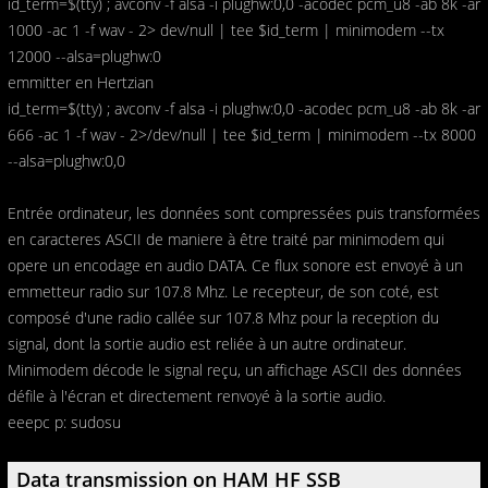
id_term=$(tty) ; avconv -f alsa -i plughw:0,0 -acodec pcm_u8 -ab 8k -ar
1000 -ac 1 -f wav - 2> dev/null | tee $id_term | minimodem --tx
12000 --alsa=plughw:0
emmitter en Hertzian
id_term=$(tty) ; avconv -f alsa -i plughw:0,0 -acodec pcm_u8 -ab 8k -ar
666 -ac 1 -f wav - 2>/dev/null | tee $id_term | minimodem --tx 8000
--alsa=plughw:0,0
Entrée ordinateur, les données sont compressées puis transformées
en caracteres ASCII de maniere à être traité par minimodem qui
opere un encodage en audio DATA. Ce flux sonore est envoyé à un
emmetteur radio sur 107.8 Mhz. Le recepteur, de son coté, est
composé d'une radio callée sur 107.8 Mhz pour la reception du
signal, dont la sortie audio est reliée à un autre ordinateur.
Minimodem décode le signal reçu, un affichage ASCII des données
défile à l'écran et directement renvoyé à la sortie audio.
eeepc p: sudosu
Data transmission on HAM HF SSB