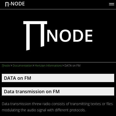
∏-NODE
ACTIONS
WORKS
DOCUMENTATION
BROADCASTS
LOGIN
∏node
Documentation
Hertzian Informations
DATA on FM
DATA on FM
Data transmission on FM
Data transmission threw radio consists of transmitting textes or files
modulating the audio signal with different protocols.