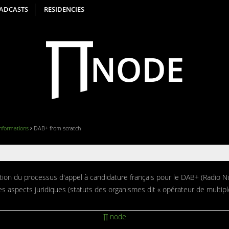
ADCASTS
RESIDENCIES
Informations
DAB+ from scratch
iption du processus d'appel à candidature français pour le DAB+ (Radio 
 aspects juridiques (statuts des organismes dit « opérateur de multipl
∏ node