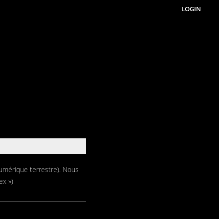
LOGIN
Numérique terrestre). Nous
ex »)