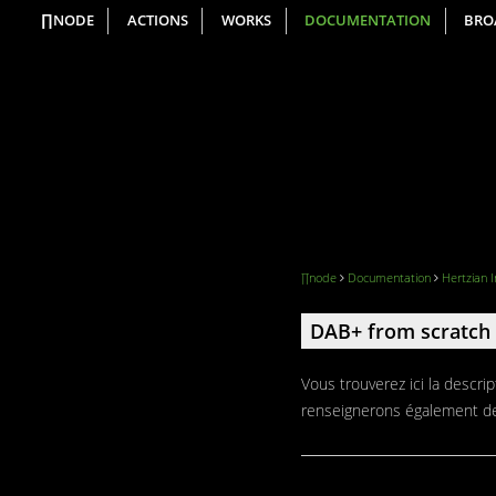
∏NODE
ACTIONS
WORKS
DOCUMENTATION
BRO
∏node
Documentation
Hertzian 
DAB+ from scratch
Vous trouverez ici la descr
renseignerons également des