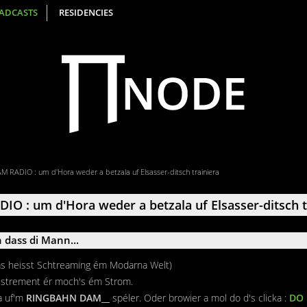
ADCASTS
RESIDENCIES
ADIO : um d'Hora weder a betzala uf Elsasser-ditsch trainiera
: um d'Hora weder a betzala uf Elsasser-ditsch t
 dass di Mann...
das heisst Schtreaming ém Modarna Welt)
egistrement ér moch's ém Strom.
ka uf'm
RINGBAHN DAM__
spéler. Oder browier a mol do d's clicka :
DO