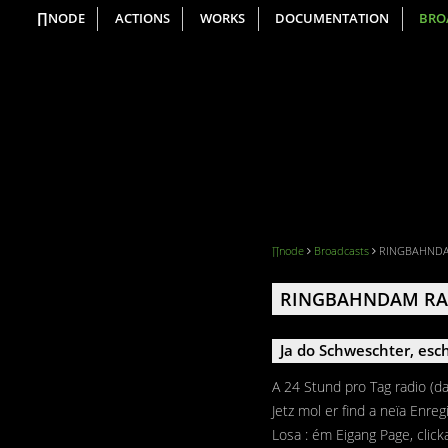
∏NODE
ACTIONS
WORKS
DOCUMENTATION
BRO
∏node
Broadcasts
RINGBAHNDAM R
RINGBAHNDAM RADIO 
Ja do Schweschter, esch
A 24 Stund pro Tag radio (
Jetz mol er find a neïa Enr
Losa : ém Eigang Page, clic