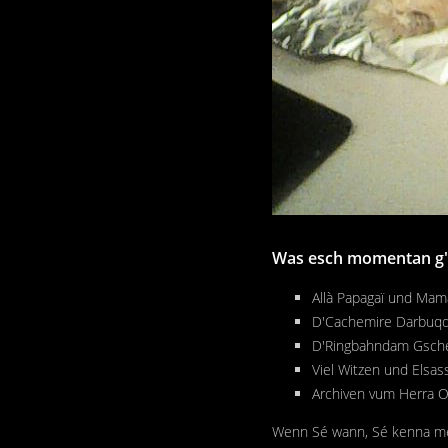
Was esch momentan g'
Allà Papagaï und Mama
D'Cachemire Darbuqqa
D'Ringbahndam Gschec
Viel Witzen und Elsas
Archiven vum Herra Ow
Wenn Sé wann, Sé kenna mér