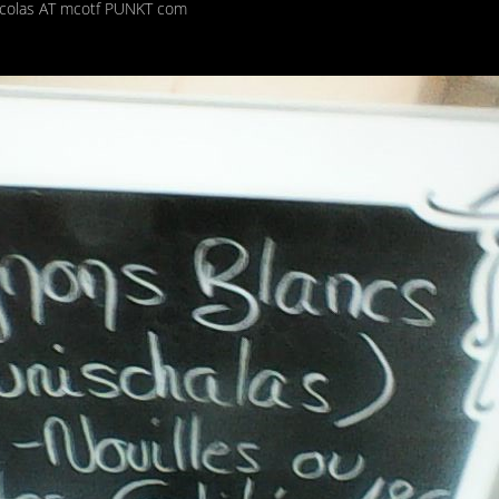
nicolas AT mcotf PUNKT com