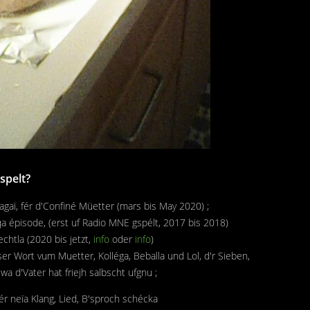
spelt?
gaï, fér d'Confiné Müetter (mars bis May 2020) ;
 épisode, (erst uf Radio MNE gspélt, 2017 bis 2018)
htla (2020 bis jetzt,
info
oder
info
)
ser Wort vum Muetter, Kolléga, Beballa und Lol, d'r Sieben,
a d'Vater hat friejh salbscht ufgnu ;
 neïa Klang, Lied, B'sproch schécka