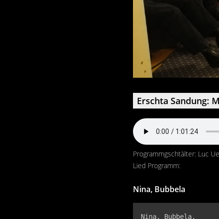
Erschta Sandung: M
Programmgschtàlter: Luc U
Lied Programm:
Nina, Bubbela
Nina, Bubbela,
