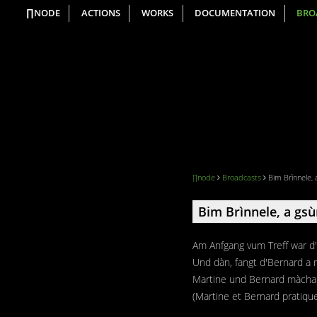
∏NODE
ACTIONS
WORKS
DOCUMENTATION
BRO
∏node
Broadcasts
Bim Brìnnele,
Bim Brìnnele, a gs
Am Anfgang vum Treff war d'
Und dàn, fangt d'Bernard a
Martine und Bernard màcha n
(Martine et Bernard pratiqu