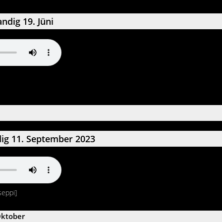
ndig 19. Jüni
g 11. September 2023
seppi]
Oktober