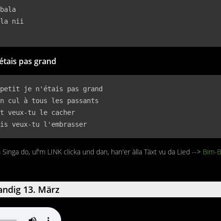
bala

la nii

'étais pas grand
petit je n'étais pas grand

n cul à tous les passants

t veux-tu le cacher

is veux-tu l'embrasser
inga do, uf'm LINK clicka und dan, han'er àlla Täxt vu da Lied -->
Bim-B
ndig 13. März