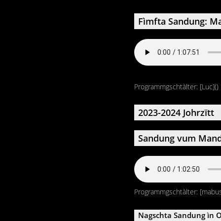
Fìmfta Sandung: Ma
Programmgschtàlter: [Luc]()
2023-2024 Johrzïtt
Sandung vum Mandi
Programmgschtàlter: [mabu
Nagschta Sandung ìn 