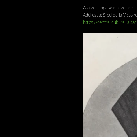
Allà wu sìngà wann, wenn s'b
Addressa: 5 bd de la Victo
https://centre-culturel-alsac