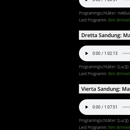
Programmgschtàlter: mABus
Lied Programm:
Bim-Brinne
Dretta Sandung: Ma
Programmgschtàlter: [Luc](
Lied Programm:
Bim-Brìnnel
Vierta Sandung: Ma
Programmgschtàlter: [Luc](
Lied Programm:
Bim-Brìnnel