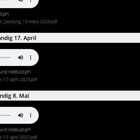
EpPi
le_Sandung_13-März-2023.pdf
ndig 17. April
) und mABusEpPi
e-17-april-2023.pdf
ndig 8. Maï
) und mABusEpPi
e-17-april-2023.pdf