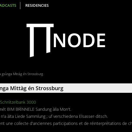
ADCASTS
RESIDENCIES
 a gsùnga Mìttàg én Strossburg
ùnga Mìttàg én Strossburg
Schnìtzelbank 3000
 mét BIM BRÌNNELE Sandung àlla Mon't.
'a àlta Liede Sammlung ; uf verschiedena Elsasser-ditsch.
ent une collecte d'anciennes participations et de réinterprétations de 