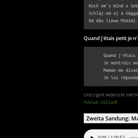
Koch em`s Kínd e Seb
Schlàj-em oj a Gàgga
Em dàs liewa Mimimi.
Quand j'étais petit je n
      Quand j'étais 
      Je montrais mo
      Maman me disai
      Je lui réponda
Und s'geht widerscht mét'm S
Februar-2023.pdf
Zweita Sandung: Ma