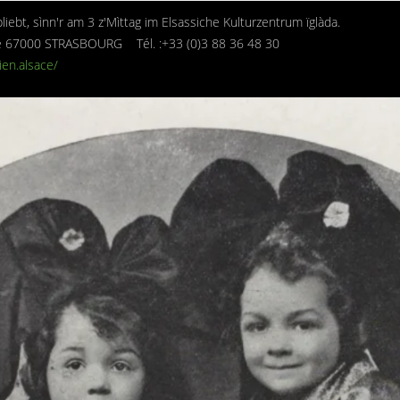
liebt, sìnn'r am 3 z'Mìttag im Elsassiche Kulturzentrum ïglàda.
ire 67000 STRASBOURG Tél. :+33 (0)3 88 36 48 30
ien.alsace/