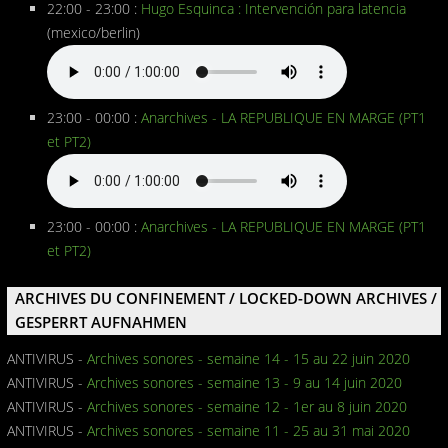
22:00 - 23:00 :
Hugo Esquinca : Intervención para latencia
(mexico/berlin)
23:00 - 00:00 :
Anarchives - LA REPUBLIQUE EN MARGE (PT1
et PT2)
23:00 - 00:00 :
Anarchives - LA REPUBLIQUE EN MARGE (PT1
et PT2)
ARCHIVES DU CONFINEMENT / LOCKED-DOWN ARCHIVES /
GESPERRT AUFNAHMEN
ANTIVIRUS -
Archives sonores - semaine 14 - 15 au 22 juin 2020
ANTIVIRUS -
Archives sonores - semaine 13 - 9 au 14 juin 2020
ANTIVIRUS -
Archives sonores - semaine 12 - 1er au 8 juin 2020
ANTIVIRUS -
Archives sonores - semaine 11 - 25 au 31 mai 2020