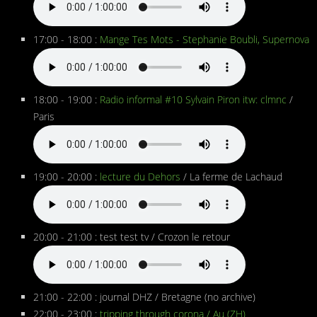
17:00 - 18:00 :
Mange Tes Mots - Stephanie Boubli, Supernova
18:00 - 19:00 :
Radio informal #10 Sylvain Piron itw: clmnc
/
Paris
19:00 - 20:00 :
lecture du Dehors
/ La ferme de Lachaud
20:00 - 21:00 : test test tv / Crozon le retour
21:00 - 22:00 : journal DHZ / Bretagne (no archive)
22:00 - 23:00 :
tripping through corona / Au (ZH)