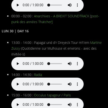
00:00 - 02:00 :
Anarchives - A BREXIT SOUNDTRACK [post-
punk des années Thatcher]
LUN 30 | DAY 16
13:00 - 14:00 : Papagaï und d'r Dreyeck Tour m't'em
Martine
Zussy
(Quotidienne sur Mulhouse et environs - avec des
invitée-s)
14:00 - 14:30 :
Radia
15:00 - 16:00 :
Occulus tapageur / Paris