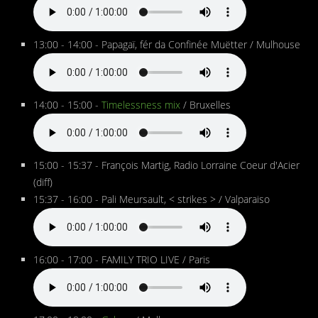
13:00 - 14:00 - Papagaï, fér da Confinée Muëtter / Mulhouse
14:00 - 15:00 -
Timelessness mix
/ Bruxelles
15:00 - 15:37 - François Martig, Radio Lorraine Coeur d'Acier
(diff)
15:37 - 16:00 - Pali Meursault, < strikes > / Valparaiso
16:00 - 17:00 - FAMILY TRIO LIVE / Paris