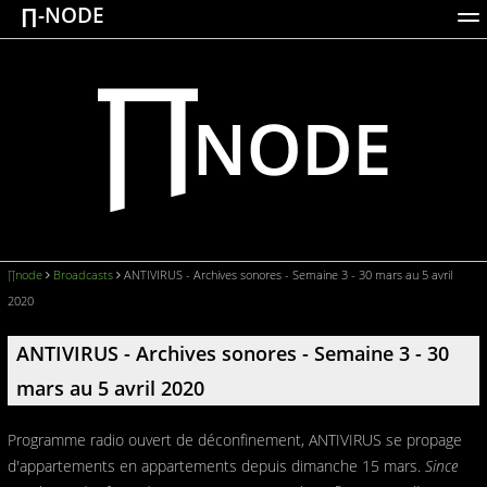
∏-NODE
ACTIONS
WORKS
DOCUMENTATION
BROADCASTS
LOGIN
∏node
Broadcasts
ANTIVIRUS - Archives sonores - Semaine 3 - 30 mars au 5 avril
2020
ANTIVIRUS - Archives sonores - Semaine 3 - 30
mars au 5 avril 2020
Programme radio ouvert de déconfinement, ANTIVIRUS se propage
d'appartements en appartements depuis dimanche 15 mars.
Since