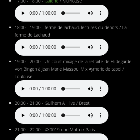
17:00 - 18:00 -
Galene
/ Mulhouse
18:00 - 19:00 - ferme de lachaud, lectures du dehors / La
ferme de Lachaud
19:00 - 20:00 - Un court mixage de la retraite de Hildegarde
Von Bingen à Jean Marie Massou. Mix Aymeric de tapol /
Toulouse
20:00 - 21:00 - Guilhem All, live / Brest
21:00 - 22:00 - XX0019 und Motto / Paris