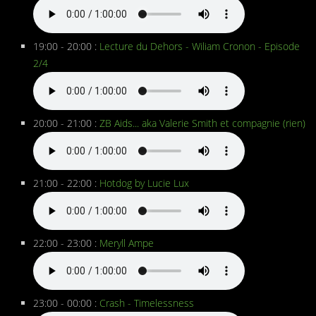
19:00 - 20:00 :
Lecture du Dehors - Wiliam Cronon - Episode
2/4
20:00 - 21:00 :
ZB Aids... aka Valerie Smith et compagnie (rien)
21:00 - 22:00 :
Hotdog by Lucie Lux
22:00 - 23:00 :
Meryll Ampe
23:00 - 00:00 :
Crash - Timelessness