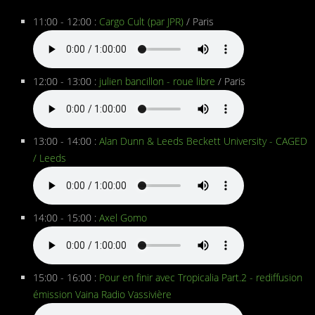
11:00 - 12:00 :
Cargo Cult (par JPR)
/ Paris
12:00 - 13:00 :
julien bancillon - roue libre
/ Paris
13:00 - 14:00 :
Alan Dunn & Leeds Beckett University - CAGED
/ Leeds
14:00 - 15:00 :
Axel Gomo
15:00 - 16:00 :
Pour en finir avec Tropicalia Part.2 - rediffusion
émission Vaina Radio Vassivière