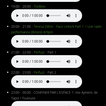
19:00 - 20:00 -
Toolbox
20:00 - 21:00 -
Teresa Dillon - Face Unlock Part 1. / Live radio
performance (Bristol) 8/9pm
21:00 - 22:00 -
Perfuzz
- Part 1
22:00 - 23:00 -
Perfuzz
- Part 2
23:00 - 00:00 : CONFINER PAR L'ESPACE 1: mix Aymeric de
Tapol / Toulouse