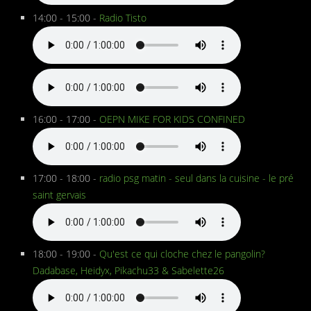
14:00 - 15:00 -
Radio Tisto
16:00 - 17:00 -
OEPN MIKE FOR KIDS CONFINED
17:00 - 18:00 -
radio psg matin - seul dans la cuisine - le pré
saint gervais
18:00 - 19:00 -
Qu'est ce qui cloche chez le pangolin?
Dadabase, Heidyx, Pikachu33 & Sabelette26