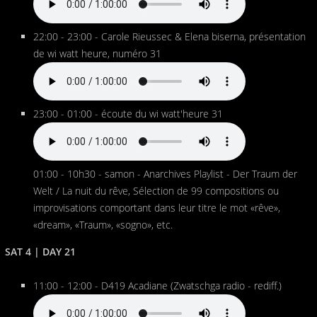
22:00 - 23:00 - Carole Rieussec & Elena biserna, présentation
de wi watt heure, numéro 31
23:00 - 01:00 - écoute du wi watt'heure 31
01:00 - 10h30 - samon - Anarchives Playlist - Der Traum der
Welt / La nuit du rêve, Sélection de 99 compositions ou
improvisations comportant dans leur titre le mot «rêve»,
«dream», «Traum», «sogno», etc.
SAT 4 | DAY 21
11:00 - 12:00 - D419 Acadiane (Zwatschga radio - rediff.)