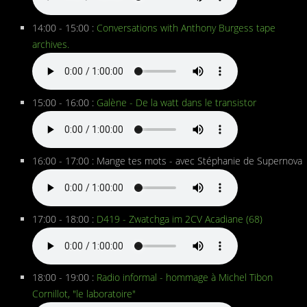
14:00 - 15:00 :
Conversations with Anthony Burgess tape
archives.
15:00 - 16:00 :
Galène - De la watt dans le transistor
16:00 - 17:00 : Mange tes mots - avec Stéphanie de Supernova
17:00 - 18:00 :
D419 - Zwatchga im 2CV Acadiane (68)
18:00 - 19:00 :
Radio informal - hommage à Michel Tibon
Cornillot, "le laboratoire"