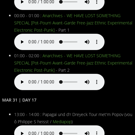
00:00 - 01:00 :
Anarchives - WE HAVE LOST SOMETHING
SPECIAL [Pot-Pourri Avant-Garde Free-Jazz Ethnic Experimental
Electronic Post-Punk]
- Part 1
01:00 - 02:00 :
Anarchives - WE HAVE LOST SOMETHING
SPECIAL [Pot-Pourri Avant-Garde Free-Jazz Ethnic Experimental
Electronic Post-Punk]
- Part 2
MAR 31 | DAY 17
13:00 - 14:00 : Papagaï und d'r Dreyeck Tour met'm Popov (vou
ô Philippe S heisst /
Mediapop
)