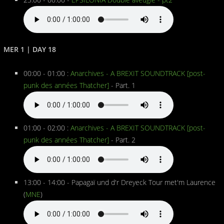
MER 1 | DAY 18
00:00 - 01:00 :
Anarchives - A BREXIT SOUNDTRACK [post-
punk des années Thatcher]
- Part. 1
01:00 - 02:00 :
Anarchives - A BREXIT SOUNDTRACK [post-
punk des années Thatcher]
- Part. 2
13:00 - 14:00 - Papagaï und d'r Dreyeck Tour met'm Laurence
(
MNE
)