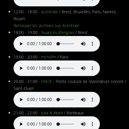
12:00 - 18:00 -
acentrale
/ Brest, Bruxelles, Paris, Nantes,
Rouen
Retrouvez les archives sus Acentrale
18:00 - 19:00 -
Nuances d'engrais
/ Brest
19:00 - 20:00 -
mchsllm
/ Paris
20:00 - 21:00 -
EM//E
- Petite couture de répondeurs sonore /
Saint-Ouen
21:00 - 22:00 -
Julia Al Abed
/ Bordeaux