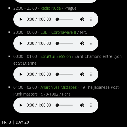
22:00 - 23:00 -
Radio Nuda
/ Prague
23:00 - 00:00 -
LBB - Coronawave II
/ NYC
00:00 - 01:00 -
StruKtur SeSSion
/ Saint Chamond entre Lyon
et St Etienne
01:00 - 02:00 -
Anarchives Mixtapes
- 19 The Japanese Post-
Punk masters 1978-1982 / Paris
FRI 3 | DAY 20