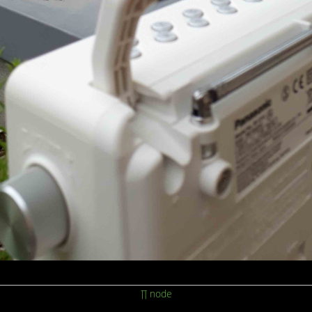
∏ node