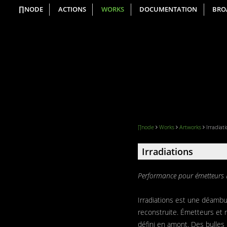
∏NODE
ACTIONS
WORKS
DOCUMENTATION
BRO
∏node
Works
Artworks
Irradiat
Irradiations
Performance pour émetteurs 
Irradiations est une déambu
reconstruite. Émetteurs et 
défini en amont. Des bulles