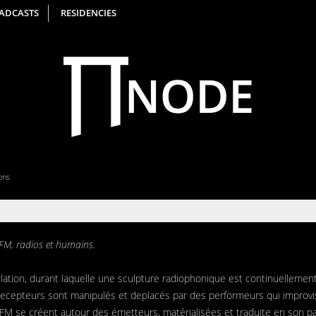
ADCASTS
RESIDENCIES
ions
FM, radios et humains.
lation, durant laquelle une sculpture radiophonique est continuellemen
recepteurs sont manipulés et deplacés par des performeurs qui improvi
 FM se créent autour des émetteurs, matérialisées et traduite en son pa