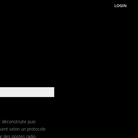
LOGIN
t déconstruite puis
sent selon un protocole
r des postes radio.