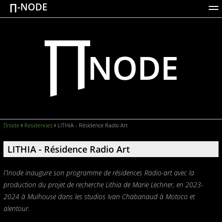
∏-NODE
ACTIONS
WORKS
DOCUMENTATION
BROADCASTS
LOGIN
∏node
Residencies
LITHIA - Résidence Radio Art
LITHIA - Résidence Radio Art
Πnode inaugure son programme de résidences Radio-art avec la
production du projet de recherche Lithia de Marie Lechner, en 2023-
2024 à Mulhouse dans les studios Ivan Chabanaud à Motoco et
alentour.