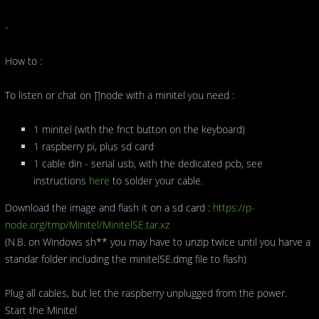
-
How to :
To listen or chat on ∏node with a minitel you need :
1 minitel (with the fnct button on the keyboard)
1 raspberry pi, plus sd card
1 cable din - serial usb, with the dedicated pcb, see
instructions
here
to solder your cable.
Download the image and flash it on a sd card :
https://p-
node.org/tmp/Minitel/MinitelSE.tar.xz
(N.B. on Windows sh** you may have to unzip twice until you harve a
standar folder including the minitelSE.dmg file to flash)
Plug all cables, but let the raspberry unplugged from the power.
Start the Minitel