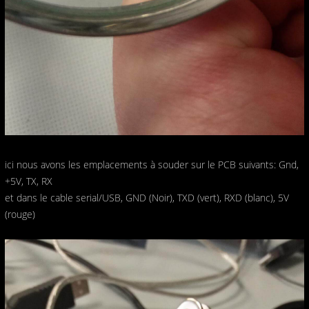
ici nous avons les emplacements à souder sur le PCB suivants: Gnd,
+5V, TX, RX
et dans le cable serial/USB, GND (Noir), TXD (vert), RXD (blanc), 5V
(rouge)