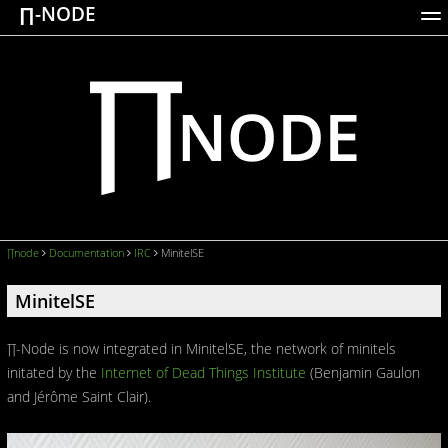
∏-NODE
ACTIONS
WORKS
DOCUMENTATION
BROADCASTS
LOGIN
∏node
Documentation
IRC
MinitelSE
MinitelSE
∏-Node is now integrated in MinitelSE, the network of minitels
initated by the
Internet of Dead Things Institute
(Benjamin Gaulon
and Jérôme Saint Clair).