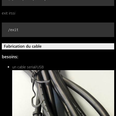
exit irssi
 /exit
Fabrication du cable
besoins:
un cable serial/USB