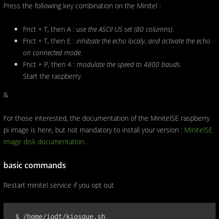
Press the following key combination on the Minitel :
Fnct + T, then A :
use the ASCII US set (80 columns)
.
Fnct + T, then E :
inhibate the echo localy, and activate the echo
on connected mode
.
Fnct + P, then 4 :
modulate the speed to 4800 bauds
.
Start the raspberry.
&
For those interested, the documentation of the MinitelSE raspberry
pi image is here, but not mandatory to install your version :
MinitelSE
image disk documentation
.
basic commands
Restart minitel service if you opt out
 $ /home/iodt/kiosque.sh