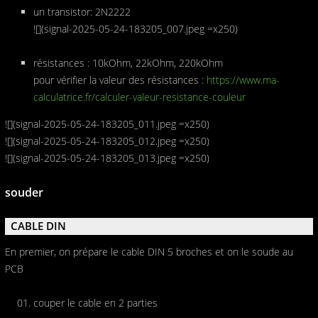
un transistor: 2N2222
![](signal-2025-05-24-183205_007.jpeg =x250)
résistances : 10kOhm, 22kOhm, 220kOhm
pour vérifier la valeur des résistances :
https://www.ma-
calculatrice.fr/calculer-valeur-resistance-couleur
![](signal-2025-05-24-183205_011.jpeg =x250)
![](signal-2025-05-24-183205_012.jpeg =x250)
![](signal-2025-05-24-183205_013.jpeg =x250)
souder
CABLE DIN
En premier, on prépare le cable DIN 5 broches et on le soude au
PCB
couper le cable en 2 parties