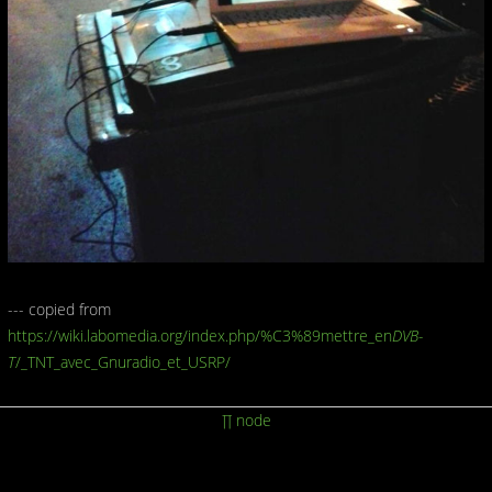
--- copied from
https://wiki.labomedia.org/index.php/%C3%89mettre_en
DVB-
T
/_TNT_avec_Gnuradio_et_USRP/
∏ node