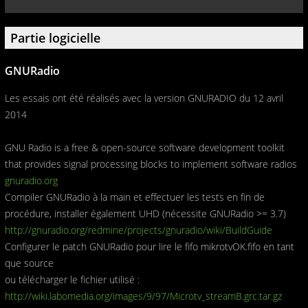
Partie logicielle
GNURadio
Les essais ont été réalisés avec la version GNURADIO du 12 avril
2014
GNU Radio is a free & open-source software development toolkit
that provides signal processing blocks to implement software radios
gnuradio.org
Compiler GNURadio à la main et effectuer les tests en fin de
procédure, installer également UHD (nécessite GNURadio >= 3.7)
http://gnuradio.org/redmine/projects/gnuradio/wiki/BuildGuide
Configurer le patch GNURadio pour lire le fifo mikrotvOK.fifo en tant
que source
ou télécharger le fichier utilisé :
http://wiki.labomedia.org/images/9/97/Microtv_streamB.grc.tar.gz