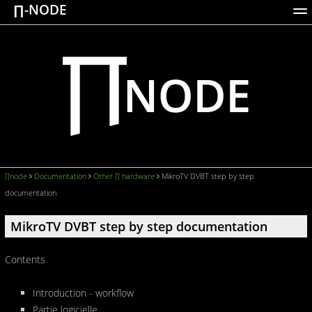
∏-NODE
ACTIONS
WORKS
DOCUMENTATION
BROADCASTS
LOGIN
∏node
Documentation
Other ∏ hardware
MikroTV DVBT step by step
documentation
MikroTV DVBT step by step documentation
Contents
Introduction - workflow
Partie logicielle