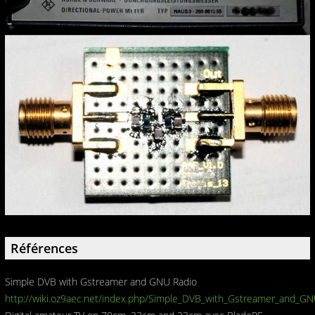
Références
Simple DVB with Gstreamer and GNU Radio
http://wiki.oz9aec.net/index.php/Simple_DVB_with_Gstreamer_and_GN