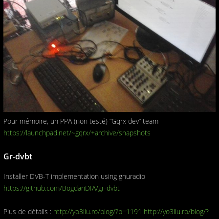
Pour mémoire, un PPA (non testé) “Gqrx dev” team
https://launchpad.net/~gqrx/+archive/snapshots
Gr-dvbt
Installer DVB-T implementation using gnuradio
https://github.com/BogdanDIA/gr-dvbt
Plus de détails :
http://yo3iiu.ro/blog/?p=1191
http://yo3iiu.ro/blog/?