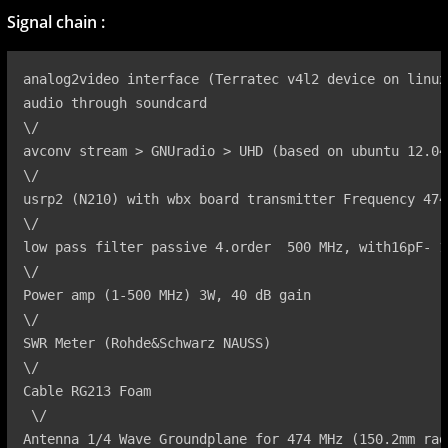
Signal chain :
analog2video interface (Terratec v4l2 device on linux)
audio through soundcard

\/

avconv stream > GNUradio > UHD (based on ubuntu 12.04)
\/

usrp2 (N210) with wbx board transmitter Frequency 474 
\/

low pass filter passive 4.order  500 MHz, with16pF- 1
\/

Power amp (1-500 MHz) 3W, 40 dB gain

\/

SWR Meter (Rohde&Schwarz NAUSS)

\/

Cable RG213 Foam

 \/

Antenna 1/4 Wave Groundplane for 474 MHz (150.2mm rad