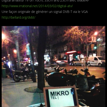
Digital amateur TV on 70cm, 33cm and 23cm avec BladeRF
http://www.irrational.net/2014/03/02/digital-atv/
Une façon originale de générer un signal DVB-T via le VGA
http://bellard.org/dvbt/