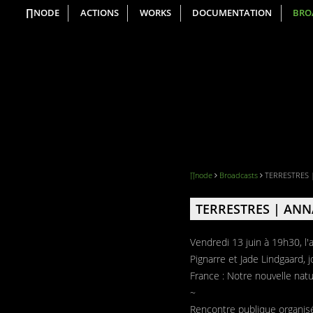
∏NODE
ACTIONS
WORKS
DOCUMENTATION
BRO
∏node
Broadcasts
TERRESTRES | 
TERRESTRES | ANNA 
Vendredi 13 juin à 19h30, l'
Pignarre et Jade Lindgaard, 
France : Notre nouvelle natu
~
Rencontre publique organis