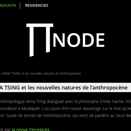
ADCASTS
RESIDENCIES
ANNA TSING et les nouvelles natures de l’anthropocène
TSING et les nouvelles natures de l’anthropocène
anthropologue Anna Tsing dialoguait avec la philosophe Emilie Hache, l’éd
journaliste à Mediapart. L'occasion d'en savoir davantage sur le livre qu'
re. Guide de terrain de l’Anthropocène, qui vient de paraître au Seuil da
ée par
la revue Terrestres