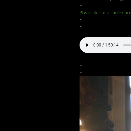
~
Plus d'info sur la conférenc
~
~
~
~