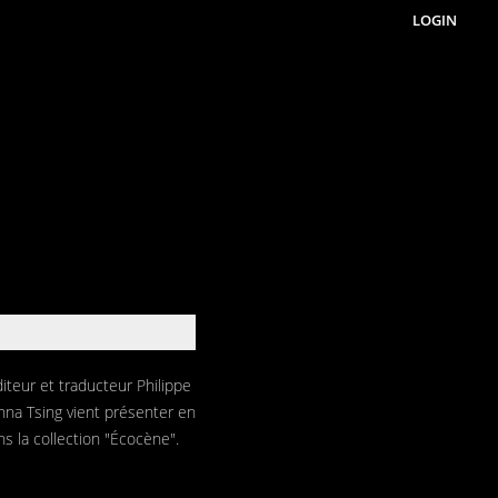
LOGIN
iteur et traducteur Philippe
Anna Tsing vient présenter en
ns la collection "Écocène".