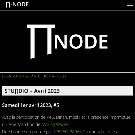
∏-NODE
ACTIONS
WORKS
DOCUMENTATION
BROADCASTS
LOGIN
∏node
Broadcasts
STU∏DIO – Avril 2023
STU∏DIO – Avril 2023
Samedi 1er avril 2023, #5
Avec la participation de PeS, Dinah, mbski et la présence imprmptue
d'Hervé Marchon de
Making Waves
Une bande son prêtée par
STEREO PARANO
pour habiller les