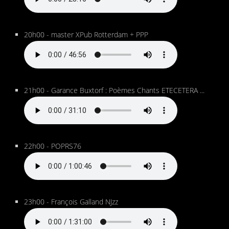
20h00 - master XPub Rotterdam + PPP
21h00 - Garance Buxtorf : Poèmes Chants ETECETERA ...
22h00 - POPRS76
23h00 - François Galland NJzz