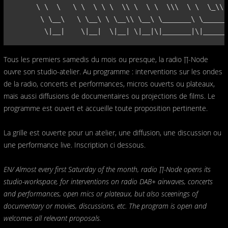
      \ \  \   \ \  \ \ \  \\ \  \ \  \\\  \ \  \_\\ 
       \ \__\   \ \__\ \ \__\\ \__\ \_______\ \______
        \|__|    \|__|  \|__| \|__|\|_______|\|______
Tous les premiers samedis du mois ou presque, la radio ∏-Node
ouvre son studio-atelier. Au programme : interventions sur les ondes
de la radio, concerts et performances, micros ouverts ou plateaux,
mais aussi diffusions de documentaires ou projections de films. Le
programme est ouvert et accueille toute proposition pertinente.
La grille est ouverte pour un atelier, une diffusion, une discussion ou
une performance live. Inscription ci dessous.
EN/ Almost every first Saturday of the month, radio ∏-Node opens its
studio-workspace, for interventions on radio DAB+ airwaves, concerts
and performances, open mics or plateaux, but also sceenings of
documentary or movies, discussions, etc. The program is open and
welcomes all relevant proposals.