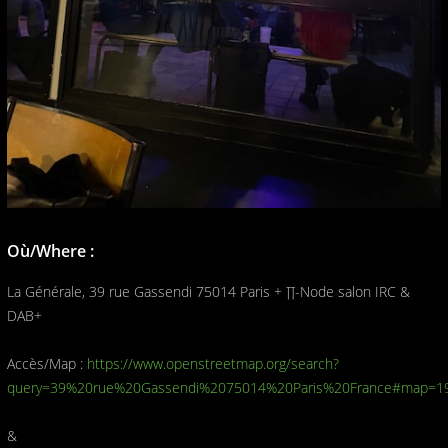
Où/Where :
La Générale, 39 rue Gassendi 75014 Paris + ∏-Node salon IRC &
DAB+
Accès/Map :
https://www.openstreetmap.org/search?
query=39%20rue%20Gassendi%2075014%20Paris%20France#map=19
&