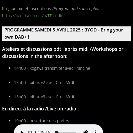
Programme et inscriptions /
Program and subscriptions
:
https://pad.riseup.net/p/TTstudio
PROGRAMME SAMEDI 5 AVRIL 2025 : BYOD - Bring your
own DAB+ !
Ateliers et discussions pdt l'après midi /Workshops or
discussions in the afternoon:
14h00 - kogawa transmiter avec Francine
15h00 - pibox v2 avec Crdc Mrdt
16h00 - pibox v3 avec Crdc Mrdt
En direct à la radio /Live on radio :
19h00 - ouverture des portes