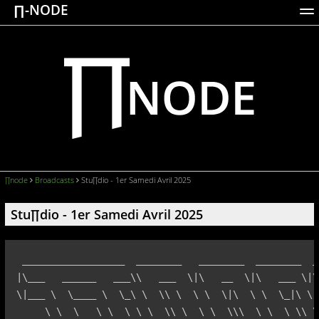
∏-NODE
ACTIONS
WORKS
DOCUMENTATION
BROADCASTS
LOGIN
∏node
Broadcasts
Stu∏dio - 1er Samedi Avril 2025
Stu∏dio - 1er Samedi Avril 2025
 __________________  ________   ________  ________  _
|\___   ______   ___\\   ___  \|\   __  \|\   ___ \|\
\|___ \  \____ \  \_\ \  \\ \  \ \  \|\  \ \  \_|\ \ 
     \ \  \   \ \  \ \ \  \\ \  \ \  \\\  \ \  \ \\ \