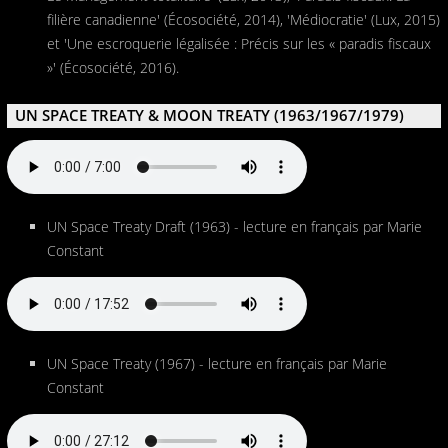
filière canadienne' (Écosociété, 2014), 'Médiocratie' (Lux, 2015)
et 'Une escroquerie légalisée : Précis sur les « paradis fiscaux
»' (Écosociété, 2016).
UN SPACE TREATY & MOON TREATY (1963/1967/1979)
UN Space Treaty Draft (1963) - lecture en français par Marie
Constant
UN Space Treaty (1967) - lecture en français par Marie
Constant