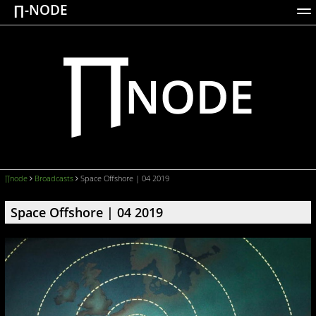
∏-NODE
ACTIONS
WORKS
DOCUMENTATION
BROADCASTS
LOGIN
∏node
Broadcasts
Space Offshore | 04 2019
Space Offshore | 04 2019