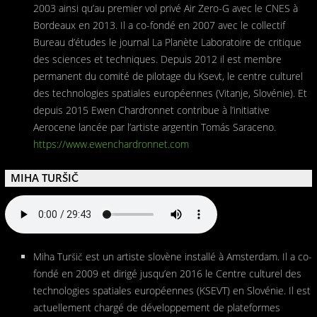
2003 ainsi qu’au premier vol privé Air Zero-G avec le CNES à
Bordeaux en 2013. Il a co-fondé en 2007 avec le collectif
Bureau d’études le journal La Planète Laboratoire de critique
des sciences et techniques. Depuis 2012 il est membre
permanent du comité de pilotage du Ksevt, le centre culturel
des technologies spatiales européennes (Vitanje, Slovénie). Et
depuis 2015 Ewen Chardronnet contribue à l’initiative
Aerocene lancée par l’artiste argentin Tomás Saraceno.
https://www.ewenchardronnet.com
MIHA TURŠIČ
Miha Turšič est un artiste slovène installé à Amsterdam. Il a co-
fondé en 2009 et dirigé jusqu’en 2016 le Centre culturel des
technologies spatiales européennes (KSEVT) en Slovénie. Il est
actuellement chargé de développement de plateformes