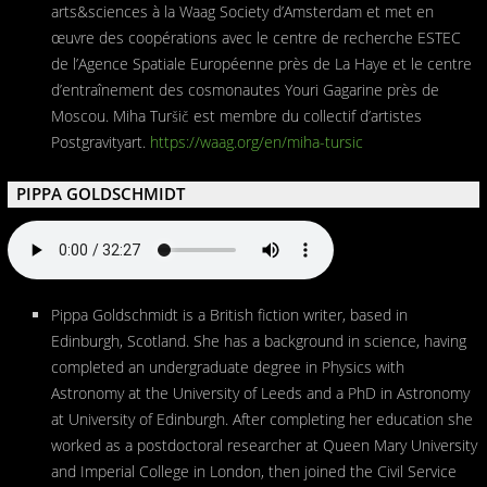
arts&sciences à la Waag Society d’Amsterdam et met en
œuvre des coopérations avec le centre de recherche ESTEC
de l’Agence Spatiale Européenne près de La Haye et le centre
d’entraînement des cosmonautes Youri Gagarine près de
Moscou. Miha Turšič est membre du collectif d’artistes
Postgravityart.
https://waag.org/en/miha-tursic
PIPPA GOLDSCHMIDT
Pippa Goldschmidt is a British fiction writer, based in
Edinburgh, Scotland. She has a background in science, having
completed an undergraduate degree in Physics with
Astronomy at the University of Leeds and a PhD in Astronomy
at University of Edinburgh. After completing her education she
worked as a postdoctoral researcher at Queen Mary University
and Imperial College in London, then joined the Civil Service