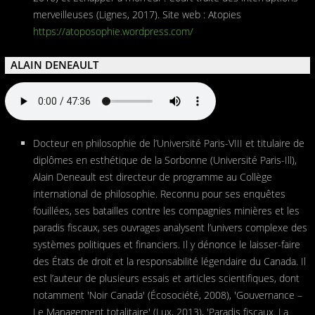
merveilleuses (Lignes, 2017). Site web : Atopies
https://atoposophie.wordpress.com/
ALAIN DENEAULT
Docteur en philosophie de l’Université Paris-VIII et titulaire de
diplômes en esthétique de la Sorbonne (Université Paris-Ill),
Alain Deneault est directeur de programme au Collège
international de philosophie. Reconnu pour ses enquêtes
fouillées, ses batailles contre les compagnies minières et les
paradis fiscaux, ses ouvrages analysent l’univers complexe des
systèmes politiques et financiers. Il y dénonce le laisser-faire
des États de droit et la responsabilité légendaire du Canada. Il
est l’auteur de plusieurs essais et articles scientifiques, dont
notamment 'Noir Canada' (Écosociété, 2008), 'Gouvernance –
Le Management totalitaire' (Lux, 2013), 'Paradis fiscaux. La