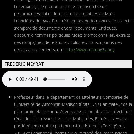
Luxembourg. Le groupe a réalisé un ensemble de
performances qui critiquent frontalement les activités
financières du pays. Pour réaliser ses performances, le collectif
s'empare de documents divers : documents juridiques,
discours d'hommes politiques, vidéo promotionnelles, extraits
des campagnes de relations publiques, transcriptions des
débats au parlements, etc.
http://www.richtung22.org
FREDERIC NEYRAT
Professeur dans le département de Littérature Comparée de
l’Université de Wisconsin-Madison (États-Unis), animateur de la
plateforme électronique Alienocene et membre du collectif de
rédaction des revues Lignes et Multitudes, Frédéric Neyrat a
publié récemment La part inconstructible de la Terre (Seuil,
2016) et Échapper à l’horreur : Court traité des interruptions