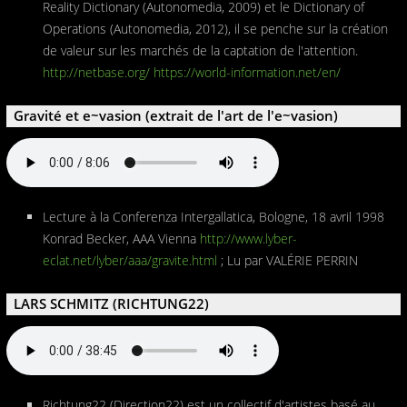
Reality Dictionary (Autonomedia, 2009) et le Dictionary of
Operations (Autonomedia, 2012), il se penche sur la création
de valeur sur les marchés de la captation de l'attention.
http://netbase.org/
https://world-information.net/en/
Gravité et e~vasion (extrait de l'art de l'e~vasion)
Lecture à la Conferenza Intergallatica, Bologne, 18 avril 1998
Konrad Becker, AAA Vienna
http://www.lyber-
eclat.net/lyber/aaa/gravite.html
; Lu par VALÉRIE PERRIN
LARS SCHMITZ (RICHTUNG22)
Richtung22 (Direction22) est un collectif d'artistes basé au