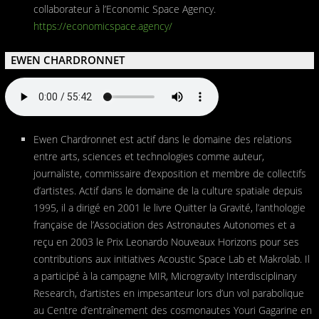
collaborateur à l’Economic Space Agency.
https://economicspace.agency/
EWEN CHARDRONNET
Ewen Chardronnet est actif dans le domaine des relations
entre arts, sciences et technologies comme auteur,
journaliste, commissaire d’exposition et membre de collectifs
d’artistes. Actif dans le domaine de la culture spatiale depuis
1995, il a dirigé en 2001 le livre Quitter la Gravité, l’anthologie
française de l’Association des Astronautes Autonomes et a
reçu en 2003 le Prix Leonardo Nouveaux Horizons pour ses
contributions aux initiatives Acoustic Space Lab et Makrolab. Il
a participé à la campagne MIR, Microgravity Interdisciplinary
Research, d’artistes en impesanteur lors d’un vol parabolique
au Centre d’entraînement des cosmonautes Youri Gagarine en