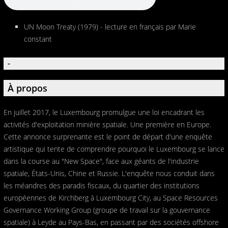
UN Moon Treaty (1979) - lecture en français par Marie
constant
-
À propos
En juillet 2017, le Luxembourg promulgue une loi encadrant les
activités d'exploitation minière spatiale. Une première en Europe.
Cette annonce surprenante est le point de départ d'une enquête
artistique qui tente de comprendre pourquoi le Luxembourg se lance
dans la course au "New Space", face aux géants de l'industrie
spatiale, États-Unis, Chine et Russie. L'enquête nous conduit dans
les méandres des paradis fiscaux, du quartier des institutions
européennes de Kirchberg à Luxembourg City, au Space Resources
Governance Working Group (groupe de travail sur la gouvernance
spatiale) à Leyde au Pays-Bas, en passant par des sociétés offshore