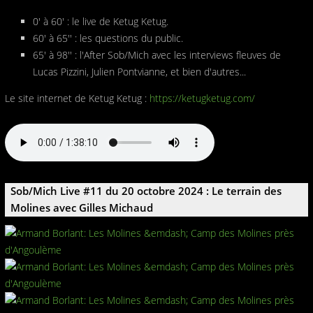
0' à 60' : le live de Ketug Ketug.
60' à 65'' : les questions du public.
65' à 98'' : l'After Sob/Mich avec les interviews fleuves de
Lucas Pizzini, Julien Pontvianne, et bien d'autres...
Le site internet de Ketug Ketug :
https://ketugketug.com/
Sob/Mich Live #11 du 20 octobre 2024 : Le terrain des
Molines avec Gilles Michaud