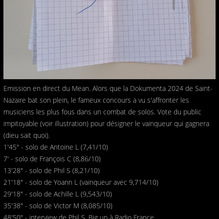
Emission en direct du Mean. Alors que la Dokumenta 2024 de Saint-
Nazaire bat son plein, le fameux concours a vu s'affronter les
musiciens les plus fous dans un combat de solos. Vote du public
impitoyable (voir illustration) pour désigner le vainqueur qui gagnera
(dieu sait quoi).
1'45" - solo de Antoine L (7,41/10)
7' - solo de François C (8,86/10)
13'28" - solo de Phil S (8,21/10)
21'18" - solo de Yoann L (vainqueur avec 9,714/10)
29'18" - solo de Achille L (9,543/10)
35'38" - solo de Victor M (8,085/10)
48'50" - interview de Phil S. Big up à Radio France.