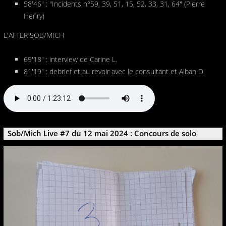
58'46" : "Incidents n°59, 39, 51, 15, 52, 33, 31, 64" (Pierre
Henry)
L'AFTER SOB/MICH
69'18" : interview de Carine L.
81'19" : debrief et au revoir avec le consultant et Alban D.
Sob/Mich Live #7 du 12 mai 2024 : Concours de solo