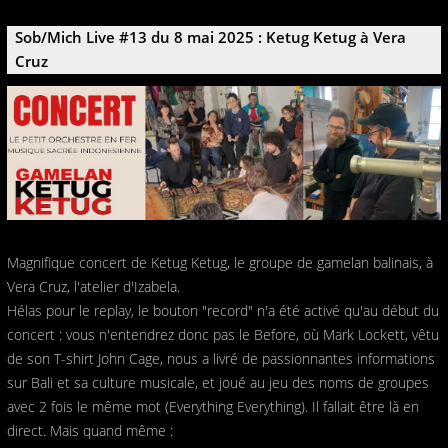
Sob/Mich Live #13 du 8 mai 2025 : Ketug Ketug à Vera
Cruz
Magnifique concert de Ketug Ketug, le groupe de gamelan balinais, à
Vera Cruz, l'atelier d'Izabela.
Hélas pour le replay, le bouton "record" n'a été activé qu'au début du
concert : vous n'entendrez donc pas le Before, où Mark Lockett, vêtu
de son T-shirt John Cage, nous a livré de passionnantes informations
sur Bali et sa culture musicale, et joué au jeu des noms de groupes
avec 2 fois le même mot (Everything Everything). Il fallait être là en
direct. Mais quand même :