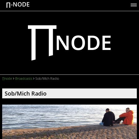
∏-NODE
ACTIONS
WORKS
DOCUMENTATION
BROADCASTS
LOGIN
∏node
Broadcasts
Sob/Mich Radio
Sob/Mich Radio