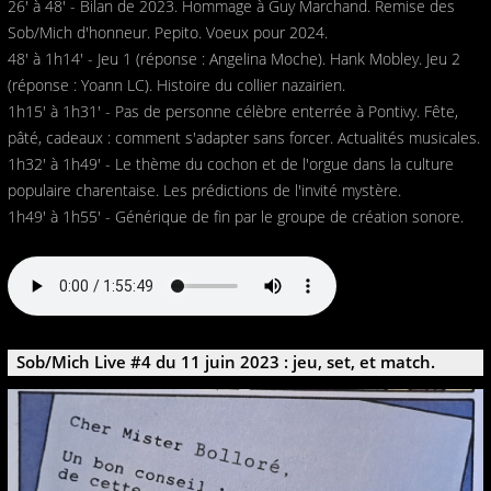
26' à 48' - Bilan de 2023. Hommage à Guy Marchand. Remise des
Sob/Mich d'honneur. Pepito. Voeux pour 2024.
48' à 1h14' - Jeu 1 (réponse : Angelina Moche). Hank Mobley. Jeu 2
(réponse : Yoann LC). Histoire du collier nazairien.
1h15' à 1h31' - Pas de personne célèbre enterrée à Pontivy. Fête,
pâté, cadeaux : comment s'adapter sans forcer. Actualités musicales.
1h32' à 1h49' - Le thème du cochon et de l'orgue dans la culture
populaire charentaise. Les prédictions de l'invité mystère.
1h49' à 1h55' - Générique de fin par le groupe de création sonore.
Sob/Mich Live #4 du 11 juin 2023 : jeu, set, et match.