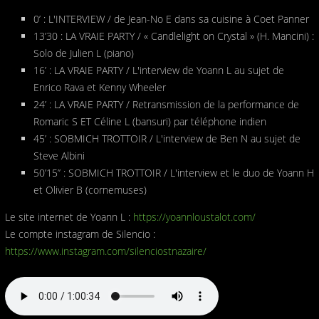
0’ : L'INTERVIEW / de Jean-No E dans sa cuisine à Coet Panner
13’30 : LA VRAIE PARTY / « Candlelight on Crystal » (H. Mancini) :
Solo de Julien L (piano)
16’ : LA VRAIE PARTY / L'interview de Yoann L au sujet de
Enrico Rava et Kenny Wheeler
24’ : LA VRAIE PARTY / Retransmission de la performance de
Romaric S ET Céline L (bansuri) par téléphone indien
45’ : SOBMICH TROTTOIR / L'interview de Ben N au sujet de
Steve Albini
50’15’’ : SOBMICH TROTTOIR / L'interview et le duo de Yoann H
et Olivier B (cornemuses)
Le site internet de Yoann L :
https://yoannloustalot.com/
Le compte instagram de Silencio :
https://www.instagram.com/silenciostnazaire/