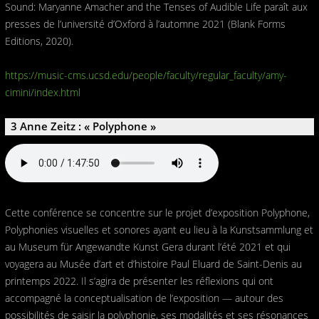
Sound: Maryanne Amacher and the Tenses of Audible Life paraît aux
presses de l’université d’Oxford à l’automne 2021 (Blank Forms
Editions, 2020).
https://music-cms.ucsd.edu/people/faculty/regular_faculty/amy-
cimini/index.html
3 Anne Zeitz : « Polyphone »
Cette conférence se concentre sur le projet d’exposition Polyphone,
Polyphonies visuelles et sonores ayant eu lieu à la Kunstsammlung et
au Museum für Angewandte Kunst Gera durant l’été 2021 et qui
voyagera au Musée d’art et d’histoire Paul Eluard de Saint-Denis au
printemps 2022. Il s’agira de présenter les réflexions qui ont
accompagné la conceptualisation de l’exposition — autour des
possibilités de saisir la polyphonie, ses modalités et ses résonances