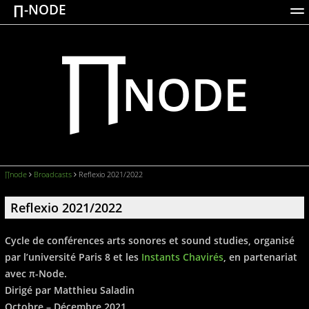
∏-NODE
ACTIONS
WORKS
DOCUMENTATION
BROADCASTS
LOGIN
∏node
Broadcasts
Reflexio 2021/2022
Reflexio 2021/2022
Cycle de conférences arts sonores et sound studies, organisé
par l’université Paris 8 et les
Instants Chavirés
, en partenariat
avec π-Node.
Dirigé par Matthieu Saladin
Octobre – Décembre 2021