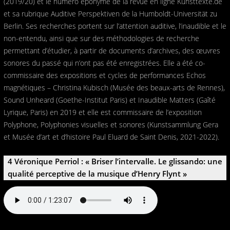
(2019/20) et le numéro éponyme de la revue en ligne Kunsttexte.de
et sa rubrique Auditive Perspektiven de la Humboldt-Universität zu
Berlin. Ses recherches portent sur l’attention auditive, l’inaudible et le
non-entendu, ainsi que sur des méthodologies de recherche
permettant d’étudier, à partir de documents d’archives, des œuvres
sonores du passé qui n’ont pas été enregistrées. Elle a été co-
commissaire des expositions et cycles de performances Echos
magnétiques – Christina Kubisch (Musée des beaux-arts de Rennes),
Sound Unheard (Goethe-Institut Paris) et Inaudible Matters (Gaîté
Lyrique, Paris) en 2019 et elle est commissaire de l’exposition
Polyphone, Polyphonies visuelles et sonores (Kunstsammlung Gera
et Musée d’art et d’histoire Paul Eluard de Saint Denis, 2021-2022).
4 Véronique Perriol : « Briser l’intervalle. Le glissando: une
qualité perceptive de la musique d’Henry Flynt »