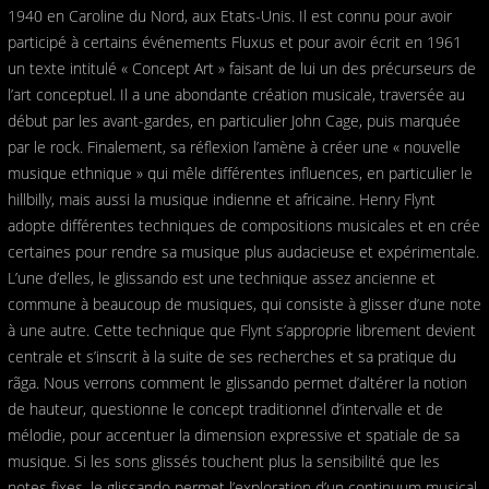
1940 en Caroline du Nord, aux Etats-Unis. Il est connu pour avoir
participé à certains événements Fluxus et pour avoir écrit en 1961
un texte intitulé « Concept Art » faisant de lui un des précurseurs de
l’art conceptuel. Il a une abondante création musicale, traversée au
début par les avant-gardes, en particulier John Cage, puis marquée
par le rock. Finalement, sa réflexion l’amène à créer une « nouvelle
musique ethnique » qui mêle différentes influences, en particulier le
hillbilly, mais aussi la musique indienne et africaine. Henry Flynt
adopte différentes techniques de compositions musicales et en crée
certaines pour rendre sa musique plus audacieuse et expérimentale.
L’une d’elles, le glissando est une technique assez ancienne et
commune à beaucoup de musiques, qui consiste à glisser d’une note
à une autre. Cette technique que Flynt s’approprie librement devient
centrale et s’inscrit à la suite de ses recherches et sa pratique du
rãga. Nous verrons comment le glissando permet d’altérer la notion
de hauteur, questionne le concept traditionnel d’intervalle et de
mélodie, pour accentuer la dimension expressive et spatiale de sa
musique. Si les sons glissés touchent plus la sensibilité que les
notes fixes, le glissando permet l’exploration d’un continuum musical