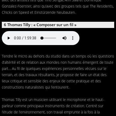
Gonzalez-Foerster, ainsi qu’avec des groupes tels que The Residents,
Chicks on Speed et Einstürzende Neubauten.
6 Thomas Tilly : « Composer sur un fil »
Tendre le micro au dehors du studio dans un temps où les questions
d’altérité et de relation aux mondes non humains émergent de toute
part… Au fil de quelques expériences personnelles vécues sur le
terrain, et des travaux résultants, je propose de faire un état des
lieux critique et sensible des enjeux de cette pratique et des
constructions naturalistes qui l’entourent.
Thomas Tilly est un musicien utilisant le microphone et le haut-
parleur comme principaux instruments de création. Centré sur
l’étude de l’environnement, son travail emprunte à la fois à la