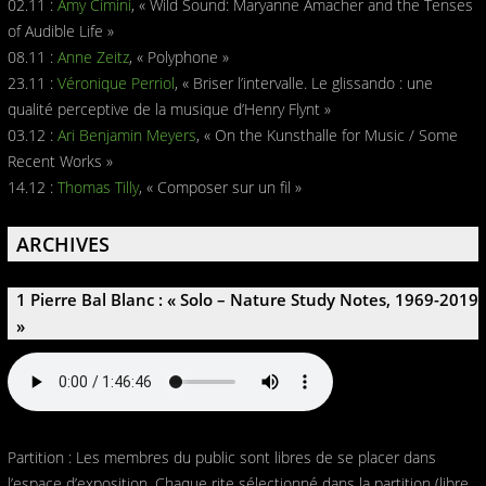
02.11 :
Amy Cimini
, « Wild Sound: Maryanne Amacher and the Tenses
of Audible Life »
08.11 :
Anne Zeitz
, « Polyphone »
23.11 :
Véronique Perriol
, « Briser l’intervalle. Le glissando : une
qualité perceptive de la musique d’Henry Flynt »
03.12 :
Ari Benjamin Meyers
, « On the Kunsthalle for Music / Some
Recent Works »
14.12 :
Thomas Tilly
, « Composer sur un fil »
ARCHIVES
1 Pierre Bal Blanc : « Solo – Nature Study Notes, 1969-2019
»
Partition : Les membres du public sont libres de se placer dans
l’espace d’exposition. Chaque rite sélectionné dans la partition (libre