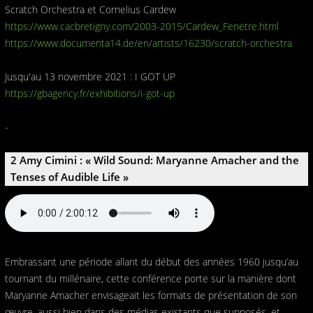
Scratch Orchestra et Cornelius Cardew
https://www.cacbretigny.com/2003-2015/Cardew_Fenetre.html
https://www.documenta14.de/en/artists/16230/scratch-orchestra
Jusqu'au 13 novembre 2021 : I GOT UP
https://gbagency.fr/exhibitions/i-got-up
-
2 Amy Cimini : « Wild Sound: Maryanne Amacher and the
Tenses of Audible Life »
Embrassant une période allant du début des années 1960 jusqu’au
tournant du millénaire, cette conférence porte sur la manière dont
Maryanne Amacher envisageait les formats de présentation de son
œuvre, aussi bien dans des médias existants que supposés, et