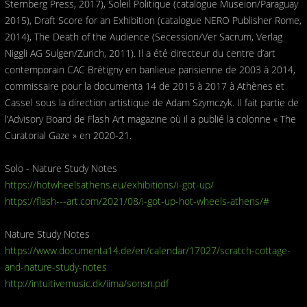
Sternberg Press, 2017), Soleil Politique (catalogue Museion/Paraguay
2015), Draft Score for an Exhibition (catalogue NERO Publisher Rome,
2014), The Death of the Audience (Secession/Ver Sacrum, Verlag
Niggli AG Sulgen/Zurich, 2011). Il a été directeur du centre d’art
contemporain CAC Brétigny en banlieue parisienne de 2003 à 2014,
commissaire pour la documenta 14 de 2015 à 2017 à Athènes et
Cassel sous la direction artistique de Adam Szymczyk. Il fait partie de
l’Advisory Board de Flash Art magazine où il a publié la colonne « The
Curatorial Gaze » en 2020-21.
Solo - Nature Study Notes
https://hotwheelsathens.eu/exhibitions/i-got-up/
https://flash---art.com/2021/08/i-got-up-hot-wheels-athens/#
Nature Study Notes
https://www.documenta14.de/en/calendar/17027/scratch-cottage-
and-nature-study-notes
http://intuitivemusic.dk/iima/sonsn.pdf