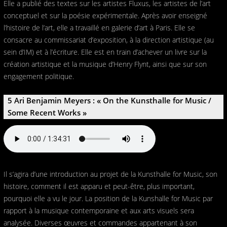
Elle a publié des textes sur les artistes Fluxus, les artistes de l’art
conceptuel et sur la poésie expérimentale. Après avoir enseigné
l’histoire de l’art, elle a travaillé en galerie d’art à Paris. Elle se
consacre au commissariat d’exposition, à la direction artistique (au
sein d’IM) et à l’écriture. Elle est en train d’achever un livre sur la
création artistique et la musique d’Henry Flynt, ainsi que sur son
engagement politique.
5 Ari Benjamin Meyers : « On the Kunsthalle for Music /
Some Recent Works »
Il s’agira d’une introduction au projet de la Kunsthalle for Music, son
histoire, comment il est apparu et peut-être, plus important,
pourquoi elle a vu le jour. La position de la Kunshalle for Music par
rapport à la musique contemporaine et aux arts visuels sera
analysée. Diverses œuvres et commandes appartenant à son