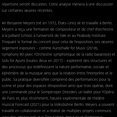
répertoire seront discutées. Cette analyse mènera à une discussion
sur certaines œuvres récentes.
Ari Benjamin Meyers (né en 1972, États-Unis) vit et travaille à Berlin.
Meyers a reçu une formation de compositeur et de chef d’orchestre
à la Juilliard School, à l’université de Yale et au Peabody Institute.
Troquant le format du concert pour celui de l’exposition, ses œuvres
largement exposées – comme Kunsthalle for Music (2018),
Symphony 80 (avec l’Orchestre symphonique de la radio bavaroise) et
Solo for Ayumi (toutes deux en 2017) – explorent des structures et
des processus qui redéfinissent la nature performative, sociale et
éphémère de la musique ainsi que la relation entre l’interprète et le
public. Sa pratique diversifiée comprend des performances pour la
scène et pour des espaces d’exposition ainsi que trois opéras, dont
une commande pour le Semperoper Dresden, un ballet pour l’Opéra
de Paris et, plus récemment, l’œuvre expérimentale de théâtre
musical Forecast (2021) pour la Volksbühne Berlin. Meyers a souvent
travaillé en collaboration et a réalisé de multiples projets communs
avec des artistes tels que Tino Sehgal, Anri Sala et Dominique