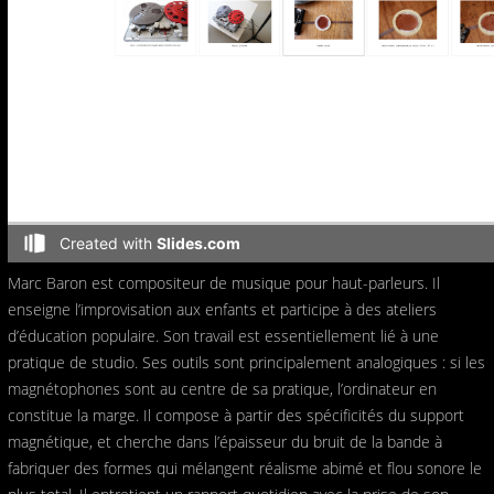
Marc Baron est compositeur de musique pour haut-parleurs. Il
enseigne l’improvisation aux enfants et participe à des ateliers
d’éducation populaire. Son travail est essentiellement lié à une
pratique de studio. Ses outils sont principalement analogiques : si les
magnétophones sont au centre de sa pratique, l’ordinateur en
constitue la marge. Il compose à partir des spécificités du support
magnétique, et cherche dans l’épaisseur du bruit de la bande à
fabriquer des formes qui mélangent réalisme abimé et flou sonore le