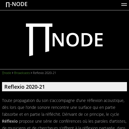
∏-NODE
ACTIONS
WORKS
DOCUMENTATION
BROADCASTS
LOGIN
∏node
Broadcasts
Reflexio 2020-21
Reflexio 2020-21
Toute propagation du son s’accompagne d’une réflexion acoustique,
dès lors que l’onde sonore rencontre une surface qui en partie
l’absorbe et en partie la réfléchit. Dérivant de ce principe, le cycle
Réflexio
propose une série de conférences où les paroles d’artistes,
de musiciens et de chercheurs s’offrent à la réflexion partagée, dans