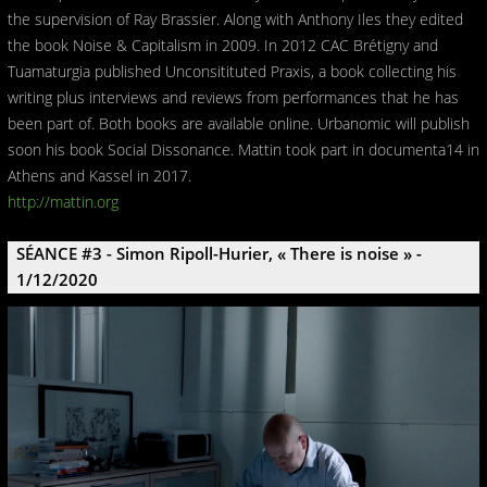
the supervision of Ray Brassier. Along with Anthony Iles they edited
the book Noise & Capitalism in 2009. In 2012 CAC Brétigny and
Tuamaturgia published Unconsitituted Praxis, a book collecting his
writing plus interviews and reviews from performances that he has
been part of. Both books are available online. Urbanomic will publish
soon his book Social Dissonance. Mattin took part in documenta14 in
Athens and Kassel in 2017.
http://mattin.org
SÉANCE #3 - Simon Ripoll-Hurier, « There is noise » -
1/12/2020