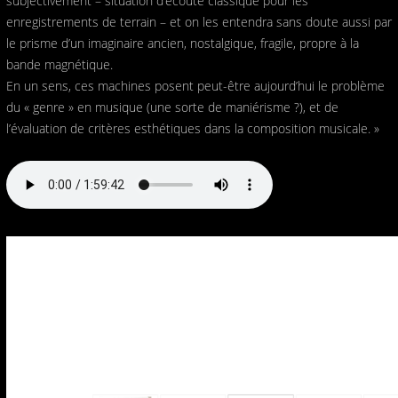
subjectivement – situation d’écoute classique pour les
enregistrements de terrain – et on les entendra sans doute aussi par
le prisme d’un imaginaire ancien, nostalgique, fragile, propre à la
bande magnétique.
En un sens, ces machines posent peut-être aujourd’hui le problème
du « genre » en musique (une sorte de maniérisme ?), et de
l’évaluation de critères esthétiques dans la composition musicale. »