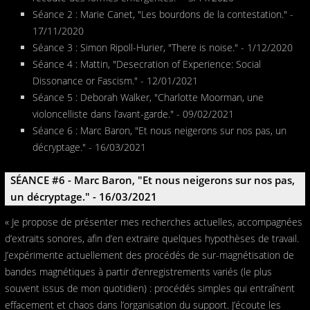
Séance 2 : Marie Canet, "Les bourdons de la contestation." -
17/11/2020
Séance 3 : Simon Ripoll-Hurier, "There is noise." - 1/12/2020
Séance 4 : Mattin, "Desecration of Experience: Social
Dissonance or Fascism." - 12/01/2021
Séance 5 : Deborah Walker, "Charlotte Moorman, une
violoncelliste dans l’avant-garde." - 09/02/2021
Séance 6 : Marc Baron, "Et nous neigerons sur nos pas, un
décryptage." - 16/03/2021
SÉANCE #6 - Marc Baron, "Et nous neigerons sur nos pas,
un décryptage." - 16/03/2021
« Je propose de présenter mes recherches actuelles, accompagnées
d’extraits sonores, afin d’en extraire quelques hypothèses de travail.
J’expérimente actuellement des procédés de sur-magnétisation de
bandes magnétiques à partir d’enregistrements variés (le plus
souvent issus de mon quotidien) : procédés simples qui entraînent
effacement et chaos dans l’organisation du support. J’écoute les