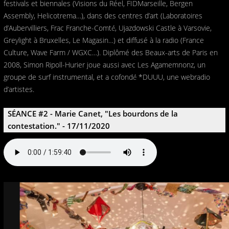
festivals et biennales (Visions du Réel, FIDMarseille, Bergen
Assembly, Helicotrema…), dans des centres d’art (Laboratoires
d’Aubervilliers, Frac Franche-Comté́, Ujazdowski Castle à Varsovie,
Greylight à Bruxelles, Le Magasin…) et diffusé à la radio (France
Culture, Wave Farm / WGXC…). Diplômé des Beaux-arts de Paris en
2008, Simon Ripoll-Hurier joue aussi avec Les Agamemnonz, un
groupe de surf instrumental, et a cofondé́ *DUUU, une webradio
d’artistes.
SÉANCE #2 - Marie Canet, "Les bourdons de la
contestation." - 17/11/2020