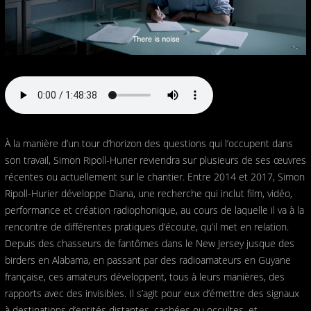
À la manière d’un tour d’horizon des questions qui l’occupent dans
son travail, Simon Ripoll-Hurier reviendra sur plusieurs de ses œuvres
récentes ou actuellement sur le chantier. Entre 2014 et 2017, Simon
Ripoll-Hurier développe Diana, une recherche qui inclut film, vidéo,
performance et création radiophonique, au cours de laquelle il va à la
rencontre de différentes pratiques d’écoute, qu’il met en relation.
Depuis des chasseurs de fantômes dans le New Jersey jusque des
birders en Alabama, en passant par des radioamateurs en Guyane
française, ces amateurs développent, tous à leurs manières, des
rapports avec des invisibles. Il s’agit pour eux d’émettre des signaux
à destinations d’entités distantes, cachées ou occultes, et