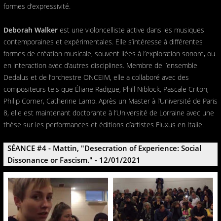
formes d’expressivité.
Deborah Walker
est une violoncelliste active dans les musiques
contemporaines et expérimentales. Elle s’intéresse à différentes
formes de création musicale, souvent liées à l’exploration sonore, ou
en interaction avec d’autres disciplines. Membre de l’ensemble
Dedalus et de l’orchestre ONCEIM, elle a collaboré avec des
compositeurs tels que Éliane Radigue, Phill Niblock, Pascale Criton,
Philip Corner, Catherine Lamb. Après un Master à l’Université de Paris
8, elle est maintenant doctorante à l’Université de Lorraine avec une
thèse sur les performances et éditions d’artistes Fluxus en Italie.
SÉANCE #4 - Mattin, "Desecration of Experience: Social
Dissonance or Fascism." - 12/01/2021