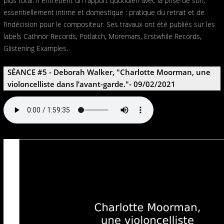
plus total. Il entretient un rapport quotidien avec la prise de son,
essentiellement intime et domestique : pratique du retrait et de
l’indécision pour le compositeur. Ses travaux ont été publiés sur les
labels Cathnor Records, Potlatch, Moremars, Erstwhile Records,
Glistening Examples.
SÉANCE #5 - Deborah Walker, "Charlotte Moorman, une
violoncelliste dans l’avant-garde."- 09/02/2021