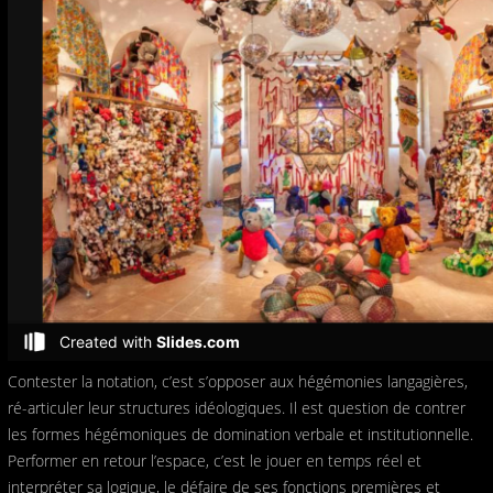
Contester la notation, c’est s’opposer aux hégémonies langagières,
ré-articuler leur structures idéologiques. Il est question de contrer
les formes hégémoniques de domination verbale et institutionnelle.
Performer en retour l’espace, c’est le jouer en temps réel et
interpréter sa logique, le défaire de ses fonctions premières et