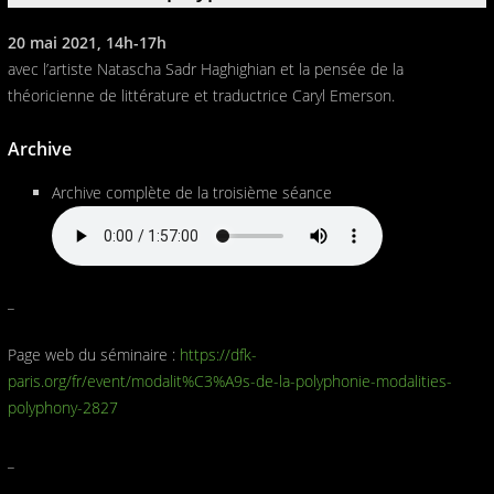
20 mai 2021, 14h-17h
avec l’artiste Natascha Sadr Haghighian et la pensée de la
théoricienne de littérature et traductrice Caryl Emerson.
Archive
Archive complète de la troisième séance
_
Page web du séminaire :
https://dfk-
paris.org/fr/event/modalit%C3%A9s-de-la-polyphonie-modalities-
polyphony-2827
_