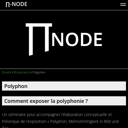
∏-NODE
ACTIONS
WORKS
DOCUMENTATION
BROADCASTS
LOGIN
∏node
Broadcasts
Polyphon
Polyphon
Comment exposer la polyphonie ?
Un séminaire pour accompagner l’élaboration conceptuelle et
théorique de l’exposition « Polyphon. Mehrstimmigkeit in Bild und