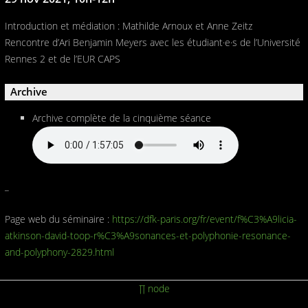
Introduction et médiation : Mathilde Arnoux et Anne Zeitz
Rencontre d’Ari Benjamin Meyers avec les étudiant·e·s de l’Université
Rennes 2 et de l’EUR CAPS
Archive
Archive complète de la cinquième séance
_
Page web du séminaire :
https://dfk-paris.org/fr/event/f%C3%A9licia-
atkinson-david-toop-r%C3%A9sonances-et-polyphonie-resonance-
and-polyphony-2829.html
∏ node