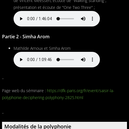
de Vincent Meessen, écoute de "Walking Standing",
présentation et écoute de "One Two Three" ;
Partie 2 - Simha Arom
Mathilde Arnoux et Simha Arom
_
Page web du séminaire :
https://dfk-paris.org/fr/event/saisir-la-
polyphonie-deciphering-polyphony-2825.html
_
Modalités de la polyphonie