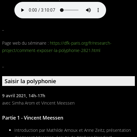
_
Page web du séminaire :
https://dfk-paris.org/fr/research-
project/comment-exposer-la-polyphonie-2821.html
_
Saisir la polyphonie
9 avril 2021, 14h-17h
avec Simha Arom et Vincent Meessen
Partie 1 - Vincent Meessen
Introduction par Mathilde Arnoux et Anne Zeitz, présentation