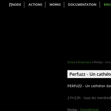
∏NODE
ACTIONS
WORKS
DOCUMENTATION
BRO
∏node
Broadcasts
Perfuzz - Un c
Perfuzz - Un cathéte
PERFUZZ - Un cathéter dans
21h/23h - tous les merdredis
Replay :
Soundcloud