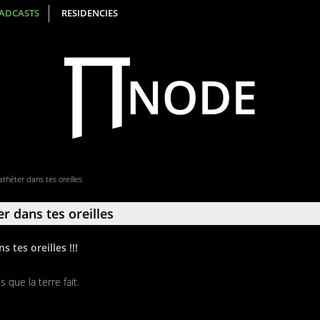
ADCASTS
RESIDENCIES
athéter dans tes oreilles
r dans tes oreilles
 tes oreilles !!!
 que la terre fait.