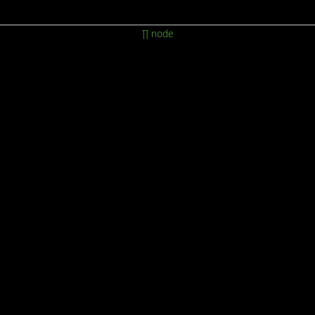
∏ node