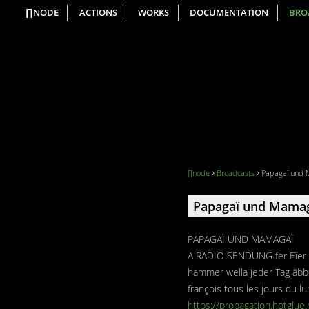
∏NODE
ACTIONS
WORKS
DOCUMENTATION
BRO
∏node
Broadcasts
Papagaï und M
Papagaï und Mamaga
PAPAGAÏ UND MAMAGAÏ
A RADIO SENDUNG fer Eïer 
hammer wella jeder Tag äbber
françois tous les jours du l
https://propagation.hotglue