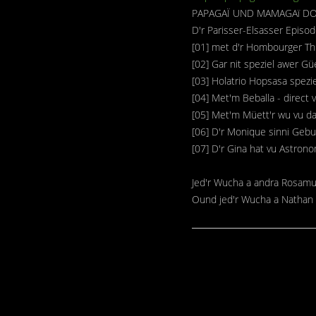
PAPAGAÏ UND MAMAGAï DO
D'r Parisser-Elsasser Episode
[01] met d'r Hombourger Thi
[02] Gar nit speziel awer Güe
[03] Holatrio Hopsasa spezie
[04] Met'm Beballa - direct
[05] Met'm Müett'r wu vu da
[06] D'r Monique sinni Gebur
[07] D'r Gina hat vu Astrono
Jed'r Wucha a andra Rosam
Ound jed'r Wucha a Nathan 