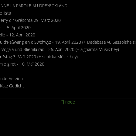
NNE LA PAROLE AU DREYECKLAND
 lista
erry d'r Gréschta 29. März 2020
t - 5. April 2020
lle - 12. April 2020
 vu d'Paßwang en d'Swchwyz - 19. April 2020 (+ Dadabase vu Sassolsha 
 Vögala und Bliemla räd - 26. April 2020 (+ a'gnamta Müsik hey)
t'stag 3. Maïl 2020 (+ schicka Müsik hey)
mie g'ret - 10. Maï 2020
unde Verzion
Katz Gedicht
∏ node