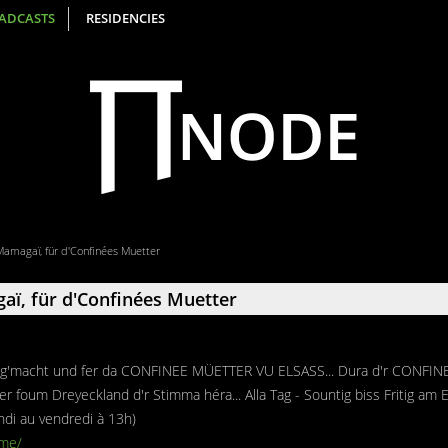
ADCASTS
RESIDENCIES
amagaï, für d'Confinées Muetter
ï, für d'Confinées Muetter
g'macht und fer da CONFINEE MÜETTER VU ELSASS... Dura d'r CONFI
 foum Dreyeckland d'r Stimma héra... Alla Tag - Sountig biss Fritig am Ei
undi au vendredi à 13h)
.me/