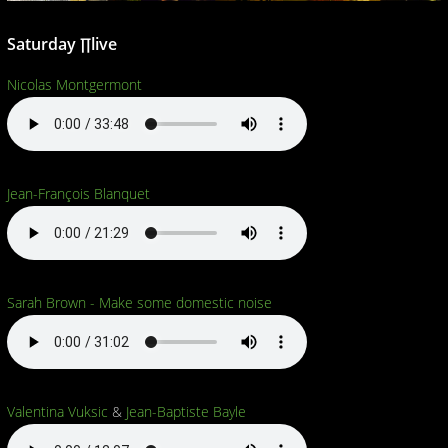
Saturday ∏live
Nicolas Montgermont
Jean-François Blanquet
Sarah Brown - Make some domestic noise
Valentina Vuksic
&
Jean-Baptiste Bayle