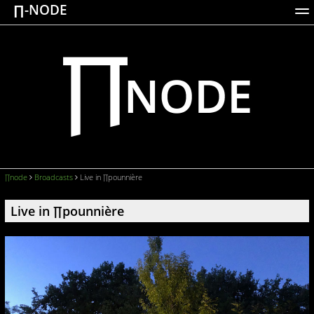
∏-NODE
ACTIONS
WORKS
DOCUMENTATION
BROADCASTS
LOGIN
∏node
Broadcasts
Live in ∏pounnière
Live in ∏pounnière