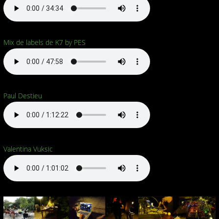
Mix de labels de K7 by PES
Paul Destieu
Valentina Vuksic