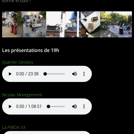
Bonne écoute !
Les présentations de 19h
Quentin Destieu
Nicolas Montgermont
La PIBOX V3