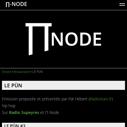
∏-NODE
ACTIONS
WORKS
DOCUMENTATION
BROADCASTS
LOGIN
∏node
Broadcasts
LE PÜN
LE PÜN
Emission proposée et présentée par Pat Hébert (
Radiostars.fr
)
hip hop
Sur
Radio Supeyres
et Π-Node
LE PÜN #3