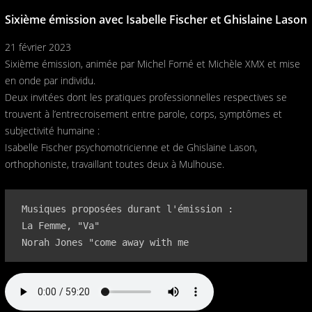
Sixième émission avec Isabelle Fischer et Ghislaine Lason
21 février 2023
Sixième émission, animée par Michel Forné et Michèle XMX et mise
en onde par individu.
Deux invitées dont les pratiques professionnelles respectives se
trouvent à l’entrecroisement entre parole, corps, symptômes et
subjectivité humaine :
Isabelle Fischer psychomotricienne et de Ghislaine Lason,
orthophoniste, travaillant toutes deux à Mulhouse.
 Musiques proposées durant l'émission :

 La Femme, "Va"

 Norah Jones "come away with me