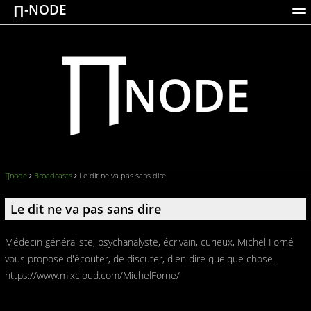
∏-NODE
ACTIONS
WORKS
DOCUMENTATION
BROADCASTS
LOGIN
∏node
Broadcasts
Le dit ne va pas sans dire
Le dit ne va pas sans dire
Médecin généraliste, psychanalyste, écrivain, curieux, Michel Forné
vous propose d'écouter, de discuter, d'en dire quelque chose.
https://www.mixcloud.com/MichelForne/