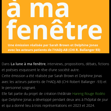
Dans
La lune à ma fenêtre
, interviews, propositions, débats, fictions
et poésies esquissent le rêve d'une société autre.
Cette émission a été réalisée par Sarah Brown et Delphine Jonas
avec les acteurs patients de l'HADJ-AB (CHI Robert Ballanger -93) et
le personnel soignant.
Elle fait partie du projet de création théâtrale
Hareng Rouge Rodéo
que Delphine Jonas a développé pendant deux ans à l'hôpital de jour
et qui a donné lieu à trois représentations en 2023 et 2024.