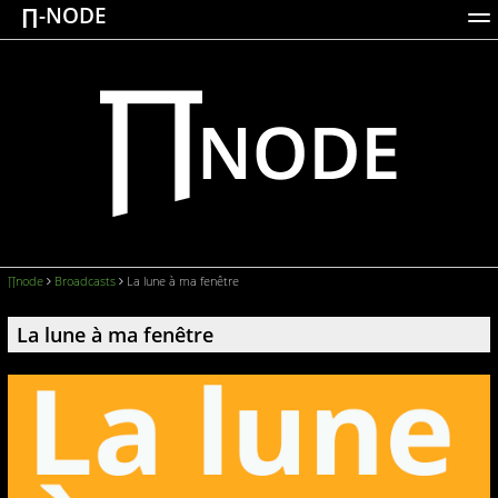
∏-NODE
ACTIONS
WORKS
DOCUMENTATION
BROADCASTS
LOGIN
∏node
Broadcasts
La lune à ma fenêtre
La lune à ma fenêtre