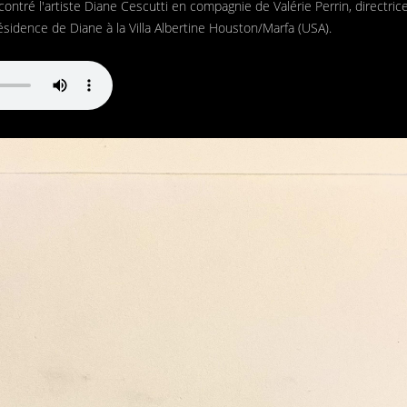
ontré l'artiste Diane Cescutti en compagnie de Valérie Perrin, directric
ésidence de Diane à la Villa Albertine Houston/Marfa (USA).