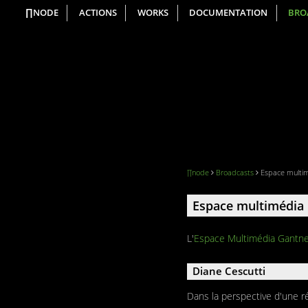
∏NODE
ACTIONS
WORKS
DOCUMENTATION
BRO
∏node
Broadcasts
Espace multi
Espace multimédia 
L'
Espace Multimédia Gantn
Diane Cescutti
Dans la perspective d'une r