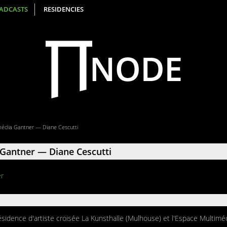
ADCASTS
RESIDENCIES
média Gantner — Diane Cescutti
Gantner — Diane Cescutti
er
ésidence d'artiste croisée La Kunsthalle (Mulhouse) et l'Espace Multim