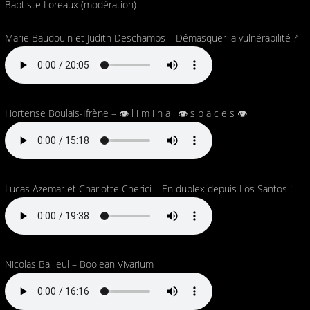
Baptiste Loreaux (modération)
Marie Baudouin et Judith Deschamps – Démasquer la vulnérabilité ?
Hortense Boulais-Ifrène – 👁 l i m i n a l 👁 s p a c e s 👁
Lucas Azemar et Charlotte Cherici – En duplex depuis Los Santos !
Nicolas Bailleul – Boolean Vivarium