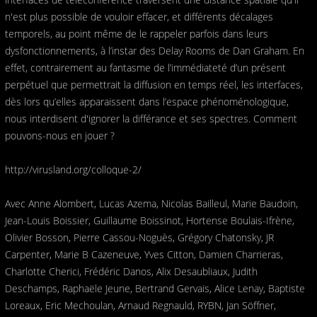
n'est plus possible de vouloir effacer, et différents décalages
temporels, au point même de le rappeler parfois dans leurs
dysfonctionnements, à l’instar des Delay Rooms de Dan Graham. En
effet, contrairement au fantasme de l’immédiateté d’un présent
perpétuel que permettrait la diffusion en temps réel, les interfaces,
dès lors qu’elles apparaissent dans l’espace phénoménologique,
nous interdisent d'ignorer la différance et ses spectres. Comment
pouvons-nous en jouer ?
http://virusland.org/colloque-2/
Avec Anne Alombert, Lucas Azema, Nicolas Bailleul, Marie Baudoin,
Jean-Louis Boissier, Guillaume Boissinot, Hortense Boulais-Ifrène,
Olivier Bosson, Pierre Cassou-Noguès, Grégory Chatonsky, JR
Carpenter, Marie B Cazeneuve, Yves Citton, Damien Charrieras,
Charlotte Cherici, Frédéric Danos, Alix Desaubliaux, Judith
Deschamps, Raphaële Jeune, Bertrand Gervais, Alice Lenay, Baptiste
Loreaux, Eric Mechoulan, Arnaud Regnauld, RYBN, Jan Söffner,