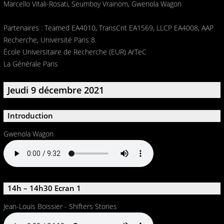
Marcello Vitali-Rosati, Seumboy Vrainom, Gwenola Wagon
Partenaires : Teamed EA4010, TransCrit EA1569, LLCP EA4008, AAP
Recherche, Université Paris 8.
École Universitaire de Recherche (EUR) ArTeC
La Générale Paris
Jeudi 9 décembre 2021
Introduction
Gwenola Wagon
14h – 14h30 Ecran 1
Jean-Louis Boissier - Shifters Stories