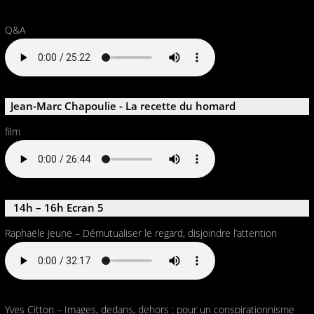
Q&A
Jean-Marc Chapoulie - La recette du homard
film
14h – 16h Ecran 5
Raphaële Jeune – Démutualiser le regard, disjoindre l’attention
Yves Citton – Images, dedans, dehors : pour un conspirationnisme