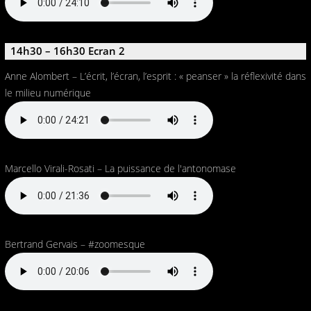
14h30 – 16h30 Ecran 2
Anne Alombert – L’écrit, l’écran, l’esprit : « peanser » la réflexivité dans
le milieu numérique
Marcello Virali-Rosati – La puissance de l'antonomase
Bertrand Gervais – #zoomesque