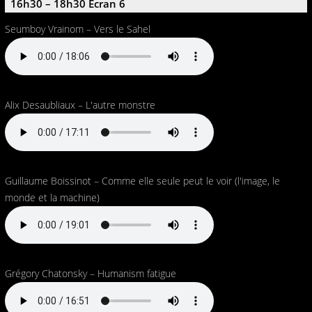
16h30 – 18h30 Ecran 6
Seumboy Vrainom – Vers le Sahel
Alix Desaubliaux – L'autre monstre
Guillaume Boissinot – Comme elle seule peut le voir (l'image, le
monde et la machine)
Grégory Chatonsky – Humanism fatigue