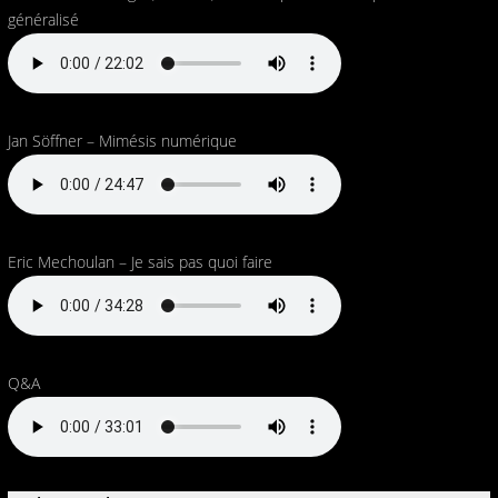
généralisé
Jan Söffner – Mimésis numérique
Eric Mechoulan – Je sais pas quoi faire
Q&A