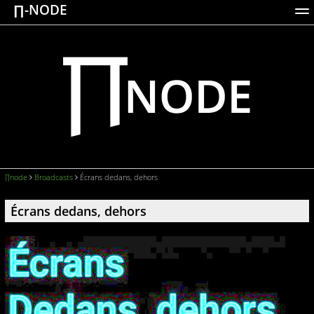
∏-NODE
ACTIONS
WORKS
DOCUMENTATION
BROADCASTS
LOGIN
∏node
Broadcasts
Écrans dedans, dehors
Écrans dedans, dehors