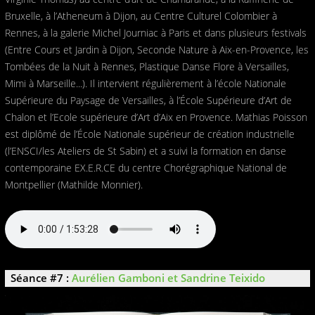
Bruxelle, à l’Atheneum à Dijon, au Centre Culturel Colombier à
Rennes, à la galerie Michel Journiac à Paris et dans plusieurs festivals
(Entre Cours et Jardin à Dijon, Seconde Nature à Aix-en-Provence, les
Tombées de la Nuit à Rennes, Plastique Danse Flore à Versailles,
Mimi à Marseille...). Il intervient régulièrement à l’école Nationale
Supérieure du Paysage de Versailles, à l’École Supérieure d’Art de
Chalon et l’Ecole supérieure d’Art d’Aix en Provence. Mathias Poisson
est diplômé de l’École Nationale supérieur de création industrielle
(l’ENSCI/les Ateliers de St Sabin) et a suivi la formation en danse
contemporaine EX.E.R.CE du centre Chorégraphique National de
Montpellier (Mathilde Monnier).
Séance #7 :
Aurélien Gamboni et Sandrine Teixido