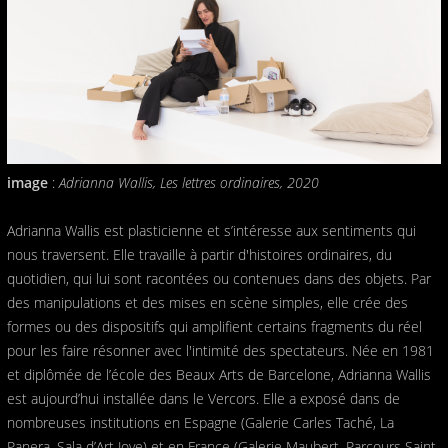
image
:
Adrianna Wallis, Les lettres ordinaires, 2020
Adrianna Wallis est plasticienne et s’intéresse aux sentiments qui
nous traversent. Elle travaille à partir d'histoires ordinaires, du
quotidien, qui lui sont racontées ou contenues dans des objets. Par
des manipulations et des mises en scène simples, elle crée des
formes ou des dispositifs qui amplifient certains fragments du réel
pour les faire résonner avec l'intimité des spectateurs. Née en 1981
et diplômée de l’école des Beaux Arts de Barcelone, Adrianna Wallis
est aujourd’hui installée dans le Vercors. Elle a exposé dans de
nombreuses institutions en Espagne (Galerie Carles Taché, La
Panera, Sala d’Art Jove) et en France (Galerie Maubert, Parcours Saint-