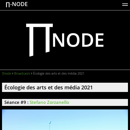
∏-NODE
ACTIONS
WORKS
DOCUMENTATION
BROADCASTS
LOGIN
∏node
Broadcasts
Écologie des arts et des média 2021
Écologie des arts et des média 2021
Séance #9 :
Stefano Zorzanello