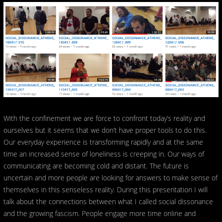
With the confinement we are force to confront today’s reality and
ourselves but it seems that we don’t have proper tools to do this.
Our everyday experience is transforming rapidly and at the same
time an increased sense of loneliness is creeping in. Our ways of
communicating are becoming cold and distant. The future is
uncertain and more people are looking for answers to make sense of
themselves in this senseless reality. During this presentation I will
talk about the connections between what I called social dissonance
and the growing fascism. People engage more time online and