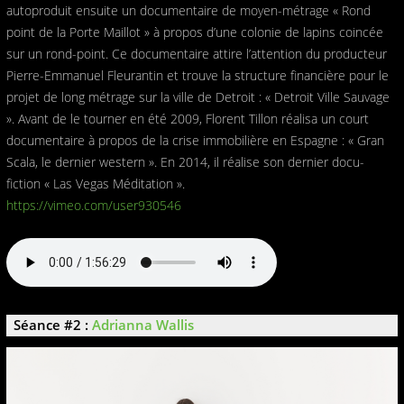
autoproduit ensuite un documentaire de moyen-métrage « Rond
point de la Porte Maillot » à propos d’une colonie de lapins coincée
sur un rond-point. Ce documentaire attire l’attention du producteur
Pierre-Emmanuel Fleurantin et trouve la structure financière pour le
projet de long métrage sur la ville de Detroit : « Detroit Ville Sauvage
». Avant de le tourner en été 2009, Florent Tillon réalisa un court
documentaire à propos de la crise immobilière en Espagne : « Gran
Scala, le dernier western ». En 2014, il réalise son dernier docu-
fiction « Las Vegas Méditation ».
https://vimeo.com/user930546
Séance #2 :
Adrianna Wallis