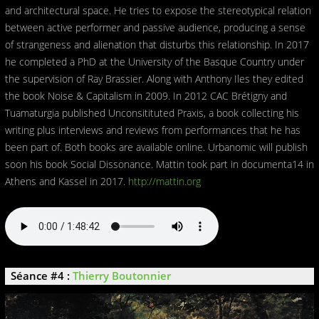
and architectural space. He tries to expose the stereotypical relation
between active performer and passive audience, producing a sense
of strangeness and alienation that disturbs this relationship. In 2017
he completed a PhD at the University of the Basque Country under
the supervision of Ray Brassier. Along with Anthony Iles they edited
the book Noise & Capitalism in 2009. In 2012 CAC Brétigny and
Tuamaturgia published Unconsitituted Praxis, a book collecting his
writing plus interviews and reviews from performances that he has
been part of. Both books are available online. Urbanomic will publish
soon his book Social Dissonance. Mattin took part in documenta14 in
Athens and Kassel in 2017.
http://mattin.org
Séance #4 :
Thierry Boutonnier