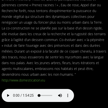
pérennes comme « Prenez racines ! » , Eau de rose, Appel d’air ou
Recherche forêt, nous tentons d’expérimenter la puissance du
monde végétal qui structure des dynamiques collectives pour
renégocier un usage du foncier plus ou moins urbain dans la Terre.
La co-construction ne se planifie pas sur la base d’un dessin rigide,
elle involue dans les creux de la recherche et la rugosité des terrains
grâce à l’agilité d’un dessein commun. Co-évoluer avec « la pépinière
» induit de faire l’ouvrage avec des présences et dans des durées
mêlées. Durant un exposé à la faculté de ce copain chevelu, à travers
des traces, nous essaierons de sentir les mycorhizes avec la langue
dans nos palais. Avec les jeunes arbres, fleurs, leurs itérations et
agents multiscalaires, embrassons nos habitats et peut-être,
deviendrons-nous urbain avec les non-humains. ”
http://www.domestication.eu