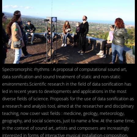
Spectromorphic rhythms : A proposal of computational sound art,
data sonification and sound treatment of static and non-static
environments.Scientific research in the field of data sonification has
led in recent years to developments and applications in the most
diverse fields of science. Proposals for the use of data sonification as
a research and analysis tool, aimed at the researcher and disciplinary
teaching, now cover vast fields : medicine, geology, meteorology,
geography, and social sciences, just to name a few. At the same time,
in the context of sound art, artists and composers are increasingly
interested in forms of interactive musical installation-composition,