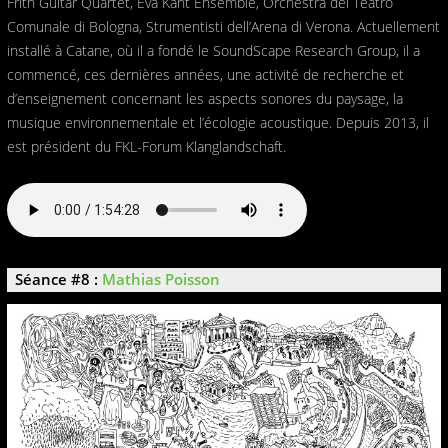
Frith Guitar Quartet, Eva Kant Ensemble, Orchestra del Teatro
Comunale di Bologna, Strumentisti dell’Arena di Verona. Actuellement
installé à Catane, où il a fondé le SoundScape Research Group, il a
commencé, ces dernières années, une activité de recherche et
d’enseignement concernant les aspects sonores du paysage, la
musique environnementale et l’écologie acoustique. Depuis 2013, il
est président du FKL-Forum Klanglandschaft.
Séance #8 :
Mathias Poisson