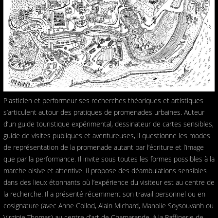
Plasticien et performeur ses recherches théoriques et artistiques
s’articulent autour des pratiques de promenades urbaines. Auteur
d’un guide touristique expérimental, dessinateur de cartes sensibles,
guide de visites publiques et aventureuses, il questionne les modes
de représentation de la promenade autant par l’écriture et l’image
que par la performance. Il invite sous toutes les formes possibles à la
marche oisive et attentive. Il propose des déambulations sensibles
dans des lieux étonnants où l’expérience du visiteur est au centre de
la recherche. Il a présenté récemment son travail personnel ou en
cosignature (avec Anne Collod, Alain Michard, Manolie Soysouvanh ou
Virginie Thomas) au centre d’art de Chamarande, à la Raffinerie de