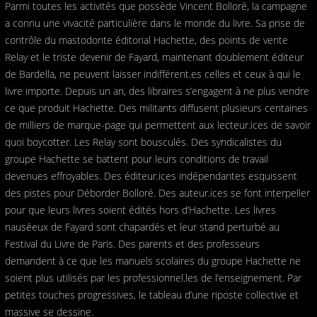
Parmi toutes les activités que possède Vincent Bolloré, la campagne
a connu une vivacité particulière dans le monde du livre. Sa prise de
contrôle du mastodonte éditorial Hachette, des points de vente
Relay et le triste devenir de Fayard, maintenant doublement éditeur
de Bardella, ne peuvent laisser indifférent.es celles et ceux à qui le
livre importe. Depuis un an, des libraires s’engagent à ne plus vendre
ce que produit Hachette. Des militants diffusent plusieurs centaines
de milliers de marque-page qui permettent aux lecteur.ices de savoir
quoi boycotter. Les Relay sont bousculés. Des syndicalistes du
groupe Hachette se battent pour leurs conditions de travail
devenues effroyables. Des éditeur.ices indépendantes esquissent
des pistes pour Déborder Bolloré. Des auteur.ices se font interpeller
pour que leurs livres soient édités hors d’Hachette. Les livres
nauséeux de Fayard sont chapardés et leur stand perturbé au
Festival du Livre de Paris. Des parents et des professeurs
demandent à ce que les manuels scolaires du groupe Hachette ne
soient plus utilisés par les professionnel.les de l’enseignement. Par
petites touches progressives, le tableau d’une riposte collective et
massive se dessine.