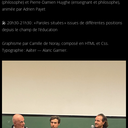
(philosophe) et Pierre‑Damien Huyghe (enseignant et philosophe),
animée par Adrien Payet
🎤 20h30-21h30 : « Paroles situées » issues de différentes positions
depuis le champ de l’éducation
Graphisme par Camille de Noray, composé en HTML et Css.
Typographie : Aalter — Alaric Garnier.