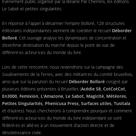
Événement public organisé par la librairie Par Chemins, les éditions
Le Sabot et petites singularités.
En réponse à l'appel à désarmer l'empire Bolloré, 128 structures
éditoriales indépendantes viennent de coéditer le recueil
Déborder
Bolloré
. Cet ouvrage analyse les dynamiques de concentration et
d’extrême droitisation du marché depuis le point de vue de
différent·es acteur·ices du monde du livre.
Lors de cette rencontre, nous reviendrons sur la campagne des
Soulèvements de la Terres, avec des militant·es du comité bruxellois,
ainsi que sur la parution du recueil
Déborder Bolloré
cosigné par
plusieurs éditions présentes à Bruxelles (
Acédie 58, CotCotCot,
En3000, Femixion, L'Amazone, Le Sabot, Magicité, Météores,
Petites Singularités, Phenicusa Press, Surfaces utiles, Tusitala
et d'autres). Nous chercherons à comprendre pourquoi et comment
différent·es acteur·ices du monde du livre indépendant se sont
fédéré·es et allié·es à un mouvement d'action directe et de
désobéissance civile.