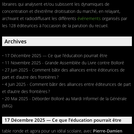
libraires qui analysent et/ou subissent les dynamiques de
concentration et d’extrême droitisation du marché, en relayant,
archivant et radiodiffusant les différents
événements
organisés par
les 128 éditeurices à l'occasion de la parution du recueil.
Archives
• 17 Décembre 2025 — Ce que l’éducation pourrait être
• 11 Novembre 2025 - Grande Assemblée du Livre contre Bolloré
• 27 Juin 2025 - Comment bâtir des alliances entre éditeurices de
part et d’autre des frontières ?
• 4 Juin 2025 - Comment bâtir des alliances entre éditeurices de part
et d’autre des frontières ?
• 20 Mai 2025 - Déborder Bolloré au Mardi Informel de la Générale
(MIG)
17 Décembre 2025 — Ce que l’éducation pourrait être
table ronde et agora pour un idéal scolaire, avec
Pierre-Damien