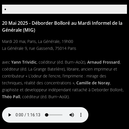
•
20 Mai 2025 - Déborder Bolloré au Mardi Informel de la
Générale (MIG)
Mardi 20 mai, Paris, La Générale, 19h00
La Générale 9, rue Gassendi, 75014 Paris
avec
Yann Trividic
, coéditeur (éd. Burn~Août),
Arnaud Frossard
,
coéditeur (éd. La Grange Batelière), libraire, ancien imprimeur et
contributeur « L’odeur de l’encre, l’imprimerie : mirage des
techniques, réalité des concentrations »,
Camille de Noray
,
graphiste et developpeur indépendant rattaché à Deborder Bolloré,
Théo Pall
, coéditeur (éd. Burn~Août).