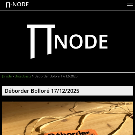
∏-NODE
ACTIONS
WORKS
DOCUMENTATION
BROADCASTS
LOGIN
∏node
Broadcasts
Déborder Bolloré 17/12/2025
Déborder Bolloré 17/12/2025