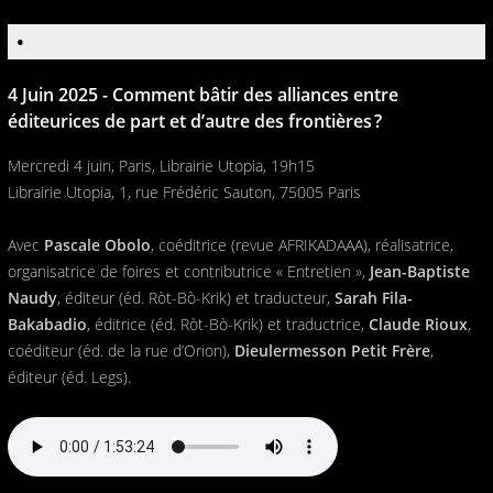
•
4 Juin 2025 - Comment bâtir des alliances entre
éditeurices de part et d’autre des frontières ?
Mercredi 4 juin, Paris, Librairie Utopia, 19h15
Librairie Utopia, 1, rue Frédéric Sauton, 75005 Paris
Avec
Pascale Obolo
, coéditrice (revue AFRIKADAAA), réalisatrice,
organisatrice de foires et contributrice « Entretien »,
Jean-Baptiste
Naudy
, éditeur (éd. Ròt-Bò-Krik) et traducteur,
Sarah Fila-
Bakabadio
, éditrice (éd. Ròt-Bò-Krik) et traductrice,
Claude Rioux
,
coéditeur (éd. de la rue d’Orion),
Dieulermesson Petit Frère
,
éditeur (éd. Legs).