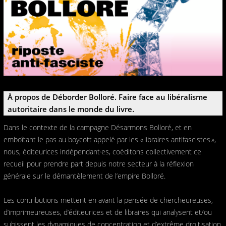
À propos de Déborder Bolloré. Faire face au libéralisme
autoritaire dans le monde du livre.
Dans le contexte de la campagne Désarmons Bolloré, et en
emboîtant le pas au boycott appelé par les « libraires antifascistes »,
nous, éditeurices indépendant·es, coéditons collectivement ce
recueil pour prendre part depuis notre secteur à la réflexion
générale sur le démantèlement de l’empire Bolloré.
Les contributions mettent en avant la pensée de chercheureuses,
d’imprimeureuses, d’éditeurices et de libraires qui analysent et/ou
subissent les dynamiques de concentration et d’extrême droitisation