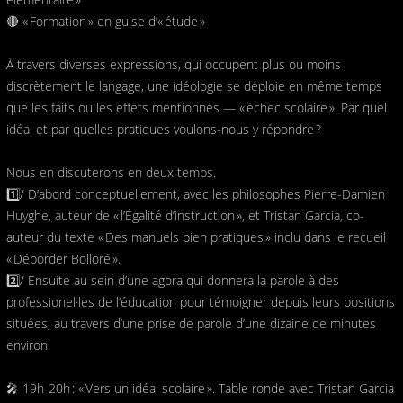
🔴 « Formation » en guise d’« étude »
À travers diverses expressions, qui occupent plus ou moins
discrètement le langage, une idéologie se déploie en même temps
que les faits ou les effets mentionnés — « échec scolaire ». Par quel
idéal et par quelles pratiques voulons-nous y répondre ?
Nous en discuterons en deux temps.
1️⃣/ D’abord conceptuellement, avec les philosophes Pierre-Damien
Huyghe, auteur de « l’Égalité d’instruction », et Tristan Garcia, co-
auteur du texte « Des manuels bien pratiques » inclu dans le recueil
« Déborder Bolloré ».
2️⃣/ Ensuite au sein d’une agora qui donnera la parole à des
professionel·les de l’éducation pour témoigner depuis leurs positions
situées, au travers d’une prise de parole d’une dizaine de minutes
environ.
🎤 19h-20h : « Vers un idéal scolaire ». Table ronde avec Tristan Garcia