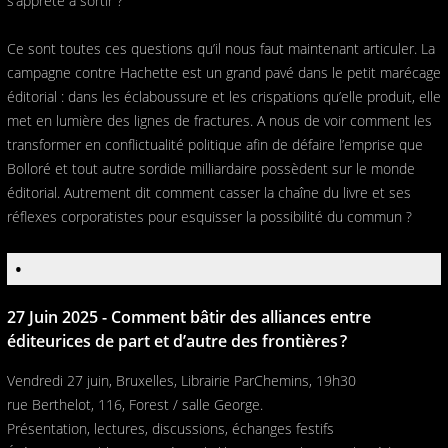
s’apprête à sortir ?
Ce sont toutes ces questions qu’il nous faut maintenant articuler. La
campagne contre Hachette est un grand pavé dans le petit marécage
éditorial : dans les éclaboussure et les crispations qu’elle produit, elle
met en lumière des lignes de fractures. A nous de voir comment les
transformer en conflictualité politique afin de défaire l’emprise que
Bolloré et tout autre sordide milliardaire possèdent sur le monde
éditorial. Autrement dit comment casser la chaîne du livre et ses
réflexes corporatistes pour esquisser la possibilité du commun ?
•
27 Juin 2025 - Comment bâtir des alliances entre
éditeurices de part et d’autre des frontières ?
Vendredi 27 juin, Bruxelles, Librairie ParChemins, 19h30
rue Berthelot, 116, Forest / salle George.
Présentation, lectures, discussions, échanges festifs