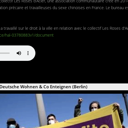
u collectif Les Roses d’Acier, une association communautaire crée en 20
ation précaire et travailleuses du sexe chinoises en France. Le bureau
travaillé sur le droit à la ville en relation avec le collectif Les Roses d'Ac
ence/hal-03780883v1/document
Deutsche Wohnen & Co Enteignen (Berlin)