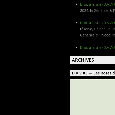
Droit à la ville (D.A.V)
2024, la Générale &
Droit à la ville (D.A.V)
réserve, Hélène Le Bail
Générale & ∏Node, 
Droit à la ville (D.A.V)
ARCHIVES
D.A.V #3 — Les Roses d'A