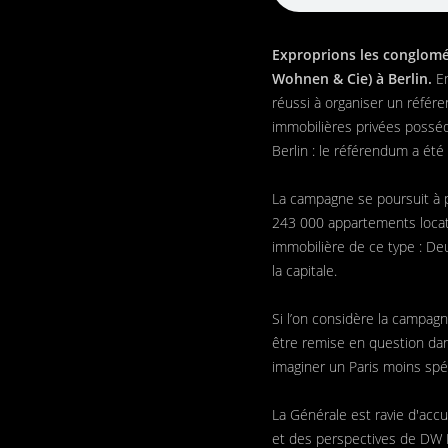
Exproprions les conglomé
Wohnen & Cie) à Berlin.
En
réussi à organiser un référ
immobilières privées posséda
Berlin : le référendum a été
La campagne se poursuit à p
243 000 appartements locatif
immobilière de ce type : De
la capitale.
Si l’on considère la campagne
être remise en question dan
imaginer un Paris moins spécu
La Générale est ravie d'acc
et des perspectives de DW 