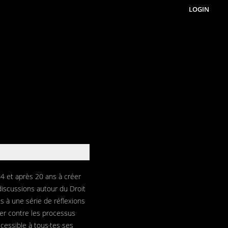
LOGIN
4 et après 20 ans à créer
discussions autour du Droit
es à une série de réflexions
tter contre les processus
cessible à tous·tes ses