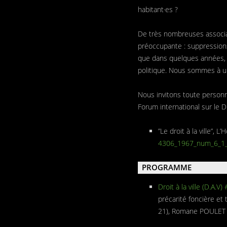
habitant·es ?
De très nombreuses associati
préoccupante : suppressions 
que dans quelques années, Pa
politique. Nous sommes à un
Nous invitons toute personn
Forum international sur le Dro
”Le droit à la ville”,
4306_1967_num_6_1
PROGRAMME
Droit à la ville (D.A.V)
précarité foncière et
21), Romane POULET (L