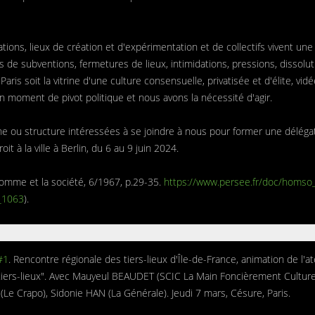
ons, lieux de création et d'expérimentation et de collectifs vivent une 
de subventions, fermetures de lieux, intimidations, pressions, dissolutio
ris soit la vitrine d'une culture consensuelle, privatisée et d'élite, vi
 moment de pivot politique et nous avons la nécessité d'agir.
e ou structure intéressées à se joindre à nous pour former une déléga
it à la ville à Berlin, du 6 au 9 juin 2024.
 L’Homme et la société, 6/1967, p.29-35.
https://www.persee.fr/doc/homso
_1063
).
 #1
. Rencontre régionale des tiers-lieux d'Île-de-France, animation de l'ateli
 tiers-lieux". Avec Mauyeul BEAUDET (SCIC La Main Foncièrement Culture
e Crapo), Sidonie HAN (La Générale). Jeudi 7 mars, Césure, Paris.