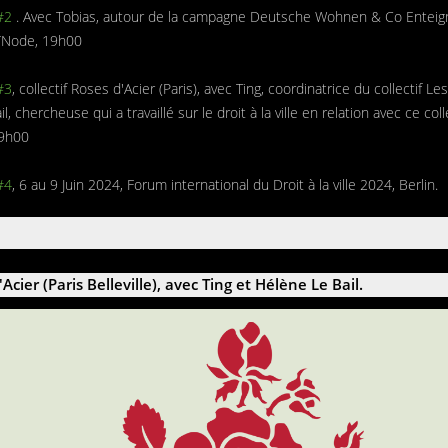
 #2
. Avec Tobias, autour de la campagne Deutsche Wohnen & Co Enteignen
 ∏Node, 19h00
 #3
, collectif Roses d'Acier (Paris), avec Ting, coordinatrice du collectif Le
, chercheuse qui a travaillé sur le droit à la ville en relation avec ce col
19h00
 #4
, 6 au 9 Juin 2024, Forum international du Droit à la ville 2024, Berlin.
cier (Paris Belleville), avec Ting et Hélène Le Bail.