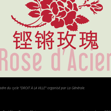
adre du cycle "DROIT À LA VILLE" organisé par La Générale.