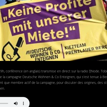
e 19h, conférence (en anglais) transmise en direct sur la radio ∏Node. To
de la campagne Deutsche Wohnen & Co Enteignen, qui s'est tenue à Ber
n tant que membre actif de la campagne, pour discuter des origines, des s
en.