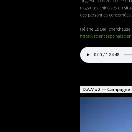
Ting est la coordinatrice d
migrantes chinoises en situ
des personnes concernées.
Hélène Le Bail, chercheuse, a 
https://sciencespo.hal.sci
-
D.A.V #2 — Campagne 