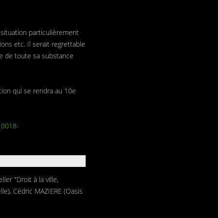
situation particulièrement
ns etc. Il serait regrettable
dée de toute sa substance
tion qui se rendra au 10e
_0018-
er "Droit à la ville,
lle), Cédric MAZIERE (Oasis