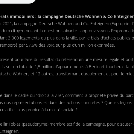
rats immobiliers : la campagne Deutsche Wohnen & Co Enteignen
 2021, la campagne Deutsche Wohnen und Co. Enteignen (Exproprier 
endum citoyen posant la question suivante : approuvez-vous l'expropriat
nt 3 000 logements ou plus dans la ville, par le biais d'achats publics
 remporté par 57.6% des voix, sur plus d’un million exprimées.
résent pour faire du résultat du référendum une mesure légale et politi
s sur un total de 1,5 million d'appartements à Berlin et toucherait la p
utsche Wohnen, et 12 autres, transformant durablement et pour le mieu
 dans le cadre du "droit à la ville", comment la propriété privée du parc 
s nos représentations et dans des actions concrètes ? Quelles leçons
latif et plus propice à la mixité sociale ?
ueillir Tobias (pseudonyme) membre actif de la campagne, pour discuter d
Enteignen.