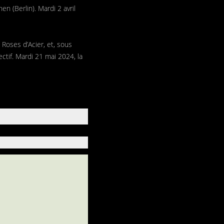
 (Berlin). Mardi 2 avril
s Roses d’Acier, et, sous
lectif. Mardi 21 mai 2024, la