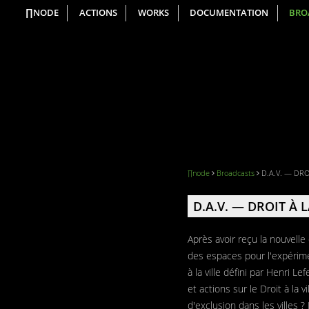
∏NODE
ACTIONS
WORKS
DOCUMENTATION
BRO
∏node
Broadcasts
D.A.V. — DRO
D.A.V. — DROIT À L
Après avoir reçu la nouvell
des espaces pour l'expérimen
à la ville défini par Henri L
et actions sur le Droit à la
d'exclusion dans les villes