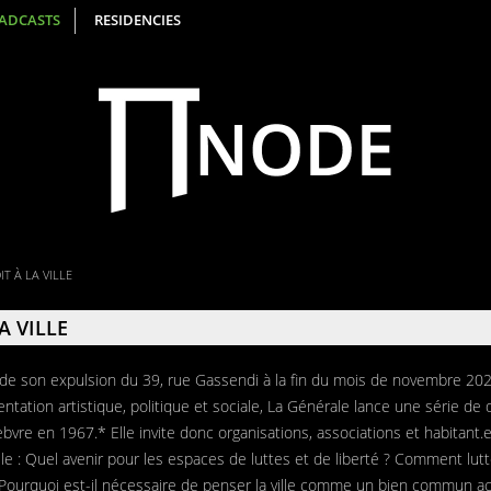
ADCASTS
RESIDENCIES
IT À LA VILLE
A VILLE
e de son expulsion du 39, rue Gassendi à la fin du mois de novembre 202
tation artistique, politique et sociale, La Générale lance une série de 
efebvre en 1967.* Elle invite donc organisations, associations et habitant.
 ville : Quel avenir pour les espaces de luttes et de liberté ? Comment lu
 ? Pourquoi est-il nécessaire de penser la ville comme un bien commun ac