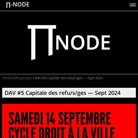
∏-NODE
ACTIONS
WORKS
DOCUMENTATION
BROADCASTS
LOGIN
∏node
Broadcasts
DAV #5 Capitale des refu/s/ges — Sept 2024
DAV #5 Capitale des refu/s/ges — Sept 2024