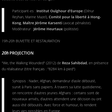
Participant-es :
Institut Ouïghour d’Europe
(Dilnur
Reyhan, Marine Mazel),
Comité pour la liberté à Hong-
Kong
,
Maître Jérôme Karsenti
(avocat pénaliste).
Modérateur :
Jérôme Heurtaux
(politiste)
19h-20h
BUVETTE ET RESTAURATION
20h
PROJECTION
"We, the Walking Wounded" (2012) de
Reza Sahibdad
, en présence
du réalisateur (titre français : "8284 km à pied")
Synopsis : Nader, Afghan, demandeur d’asile débouté,
survit à Paris sans papiers. À travers sa lutte quotidienne,
on rencontre d’autres jeunes Afghans : certains sont de
nouveaux arrivés, d’autres attendent une décision ou ont
aussi été déboutés. Avec force et humour, ils rendent
leurs vies possibles en Europe.