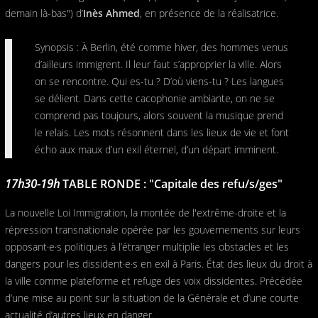
demain là-bas") d’
Inès Ahmed
, en présence de la réalisatrice.
Synopsis : À Berlin, été comme hiver, des hommes venus
d’ailleurs immigrent. Il leur faut s’approprier la ville. Alors
on se rencontre. Qui es-tu ? D’où viens-tu ? Les langues
se délient. Dans cette cacophonie ambiante, on ne se
comprend pas toujours, alors souvent la musique prend
le relais. Les mots résonnent dans les lieux de vie et font
écho aux maux d’un exil éternel, d’un départ imminent.
17h30-19h
TABLE RONDE : "Capitale des refu/s/ges"
La nouvelle Loi Immigration, la montée de l'extrême-droite et la
répression transnationale opérée par les gouvernements sur leurs
opposant·e·s politiques à l’étranger multiplie les obstacles et les
dangers pour les dissident·e·s en exil à Paris. État des lieux du droit à
la ville comme plateforme et refuge des voix dissidentes. Précédée
d’une mise au point sur la situation de la Générale et d’une courte
actualité d’autres lieux en danger.