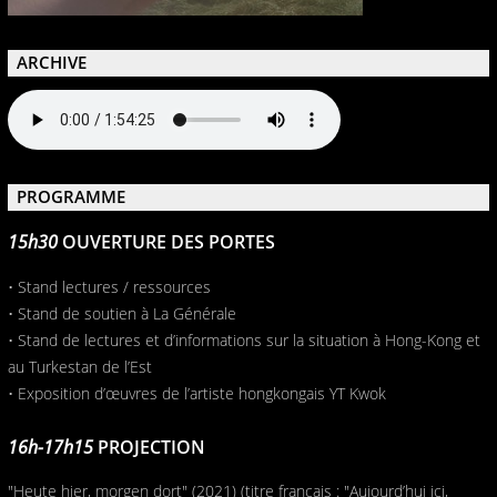
ARCHIVE
PROGRAMME
15h30
OUVERTURE DES PORTES
• Stand lectures / ressources
• Stand de soutien à La Générale
• Stand de lectures et d’informations sur la situation à Hong-Kong et
au Turkestan de l’Est
• Exposition d’œuvres de l’artiste hongkongais YT Kwok
16h-17h15
PROJECTION
"Heute hier, morgen dort" (2021) (titre français : "Aujourd’hui ici,