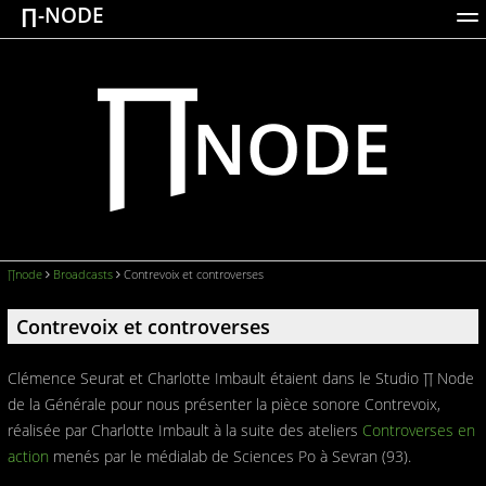
∏-NODE
ACTIONS
WORKS
DOCUMENTATION
BROADCASTS
LOGIN
∏node
Broadcasts
Contrevoix et controverses
Contrevoix et controverses
Clémence Seurat et Charlotte Imbault étaient dans le Studio ∏ Node
de la Générale pour nous présenter la pièce sonore Contrevoix,
réalisée par Charlotte Imbault à la suite des ateliers
Controverses en
action
menés par le médialab de Sciences Po à Sevran (93).