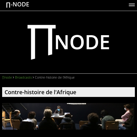
∏-NODE
ACTIONS
WORKS
DOCUMENTATION
BROADCASTS
LOGIN
∏node
Broadcasts
Contre-histoire de l'Afrique
Contre-histoire de l'Afrique