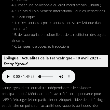
4.2. Poser une philosophie du droit moral africain (Ubuntu)
4.3. Le cas du Mouvement International Pour les Réparations
MIR Martinique
4.4. « Décolonial », « postcolonial »… où situer l’Afrique dans
tout cela ?
4.5. de l’appropriation culturelle et de la restitution des objets
africains
4.6. Langues, dialogues et traductions
Épilogue : Actualités de la Françafrique - 10 avril 2021 -
Fanny Pigeaud
Fanny Pigeaud est journaliste indépendante, elle collabore
principalement à Médiapart après avoir été correspondante pour
l'AFP à l'étranger (et en particulier en Afrique). L'idée de cet épilogue
est de faire un point sur l'actualité des rapports politiques néo-