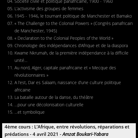
Société civile et politique panafricaine, 1900 - 1960
L’activisme des groupes de femmes
1945 - 1946, le tournant politique de Manchester et Bamako
« The Challenge to the Colonial Powers » (Congrès panafricain
de Manchester, 1945)
« Declaration to the Colonial Peoples of the World »
Chronologie des indépendances d’Afrique et de la diaspora
Kwame Nkrumah, de la première indépendance à la difficile
unité…
Au nord, Alger, capitale panafricaine et « Mecque des
révolutionnaires »
A l’est, Dar es Salaam, naissance d’une culture politique
africaine
La bataille autour de la danse, du théâtre
…pour une décolonisation culturelle
…et symbolique
4ème cours : L’Afrique, entre révolutions, réparations et
prédations - 4 avril 2021 -
Amzat Boukari-Yabara