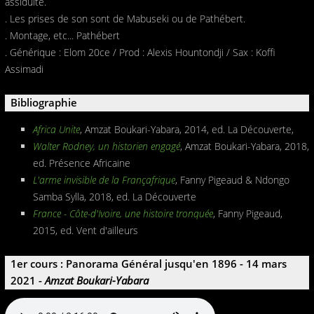
assiduité.
. Les prises de son sont de Mabuseki ou de Pathébert.
. Montage, etc... Pathébert
. Générique : Elom 20ce / Prod : Alexis Hountondji / Sax : Koffi
Assimadi
Bibliographie
Africa Unite
, Amzat Boukari-Yabara, 2014, ed. La Découverte,
Walter Rodney, un historien engagé
, Amzat Boukari-Yabara, 2018,
ed. Présence Africaine
L'arme invisible de la Françafrique
, Fanny Pigeaud & Ndongo
Samba Sylla, 2018, ed. La Découverte
France - Côte-d'Ivoire, une histoire tronquée
, Fanny Pigeaud,
2015, ed. Vent d'ailleurs
1er cours : Panorama Général jusqu'en 1896 - 14 mars
2021 -
Amzat Boukari-Yabara