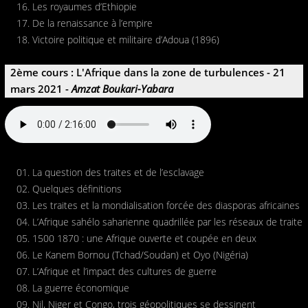
Les royaumes d’Ethiopie
De la renaissance à l’empire
Victoire politique et militaire d’Adoua (1896)
2ème cours : L'Afrique dans la zone de turbulences - 21
mars 2021 -
Amzat Boukari-Yabara
La question des traites et de l’esclavage
Quelques définitions
Les traites et la mondialisation forcée des diasporas africaines
L’Afrique sahélo saharienne quadrillée par les réseaux de traite
1500 1870 : une Afrique ouverte et coupée en deux
Le Kanem Bornou (Tchad/Soudan) et Oyo (Nigéria)
L’Afrique et l’impact des cultures de guerre
La guerre économique
Nil, Niger et Congo, trois géopolitiques se dessinent