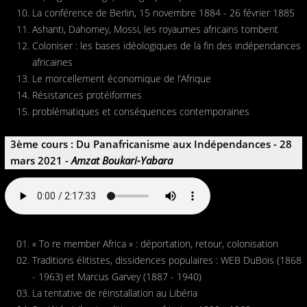
La conférence de Berlin, 15 novembre 1884 - 26 février 1885
Ashanti, Dahomey, Mossi, les royaumes africains tombent
Coloniser : les bases idéologiques de la fin des indépendances
africaines
Le morcellement économique de l’Afrique
Résistances protéiformes
problématiques et conséquences contemporaines
3ème cours : Du Panafricanisme aux Indépendances - 28
mars 2021 -
Amzat Boukari-Yabara
« To re member Africa » : déportation, retour, colonisation
Traditions élitistes, dissidences populaires : WEB DuBois (1868
- 1963) et Marcus Garvey (1887 - 1940)
La tentative de réinstallation au Libéria