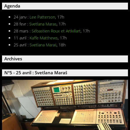
Agenda
24 janv :
Lee Patterson
, 17h
28 fevr :
Svetlana Maras
, 17h
28 mars :
Sébastien Roux et Artkillart
, 17h
11 avril :
Kaffe Matthews
, 17h
25 avril :
Svetlana Maraš
, 18h
Archives
N°5 - 25 avril : Svetlana Maraš