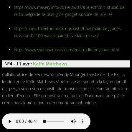
https://www.makery.info/2019/05/07/a-lelectronic-studio-de-
radio-belgrade-le-plus-gros-gadget-sonore-de-la-ville/
https://unearthingthemusic.eu/posts/how-radio-belgrades-
ems-synthi-100-was-repaired-svetlana-maras/
https://www.svetlanamaras.com/ems-radio-belgrade.html
N°4 - 11 avr :
Kaffe Matthews
Collaboratrice de Fennesz ou d’Andy Moor (guitariste de The Ex), la
londonienne Kaffe Matthews s’intéresse au son et à la façon dont il
est perçu selon son dispositif de transmission et selon l’architecture
du lieu d’écoute. Elle proposera en direct du Danemark, une pièce
crée spécialement pour ce moment radiophonique.