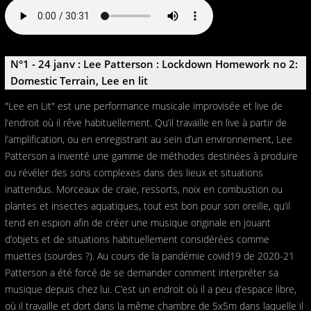
N°1 - 24 janv : Lee Patterson : Lockdown Homework no 2:
Domestic Terrain, Lee en lit
"Lee en Lit" est une performance musicale improvisée et live de
l’endroit où il rêve habituellement. Qu’il travaille en live à partir de
l’amplification, ou en enregistrant au sein d’un environnement, Lee
Patterson a inventé une gamme de méthodes destinées à produire
ou révéler des sons complexes dans des lieux et situations
inattendus. Morceaux de craie, ressorts, noix en combustion ou
plantes et insectes aquatiques, tout est bon pour son oreille, qu’il
tend en espion afin de créer une musique originale en jouant
d’objets et de situations habituellement considérées comme
muettes (sourdes ?). Au cours de la pandémie covid19 de 2020-21
Patterson a été forcé de se demander comment interpréter sa
musique depuis chez lui. C’est un endroit où il a peu d’espace libre,
où il travaille et dort dans la même chambre de 5x5m dans laquelle il