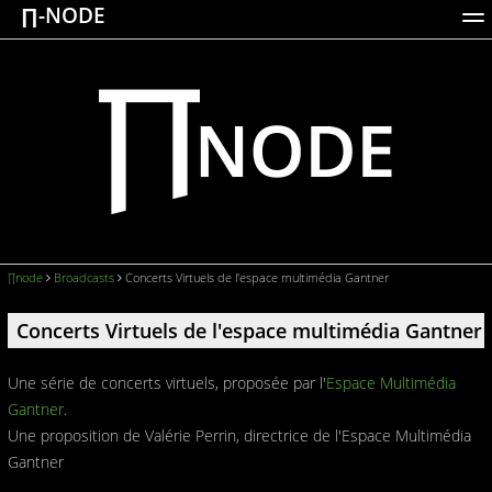
∏-NODE
ACTIONS
WORKS
DOCUMENTATION
BROADCASTS
LOGIN
∏node
Broadcasts
Concerts Virtuels de l'espace multimédia Gantner
Concerts Virtuels de l'espace multimédia Gantner
Une série de concerts virtuels, proposée par l'
Espace Multimédia
Gantner
.
Une proposition de Valérie Perrin, directrice de l'Espace Multimédia
Gantner