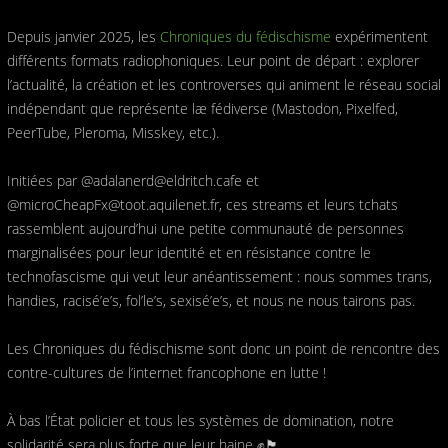
Depuis janvier 2025, les
Chroniques du fédischisme
expérimentent
différents formats radiophoniques. Leur point de départ : explorer
l’actualité, la création et les controverses qui animent le réseau social
indépendant que représente læ fédiverse (Mastodon, Pixelfed,
PeerTube, Pleroma, Misskey, etc.).
Initiées par @adalanerd@eldritch.cafe et
@microCheapFx@toot.aquilenet.fr, ces streams et leurs tchats
rassemblent aujourd’hui une petite communauté de personnes
marginalisées pour leur identité et en résistance contre le
technofascisme qui veut leur anéantissement : nous sommes trans,
handies, racisé’e’s, fol’le’s, sexisé’e’s, et nous ne nous tairons pas.
Les Chroniques du fédischisme sont donc un point de rencontre des
contre-cultures de l’internet francophone en lutte !
À bas l’État policier et tous les systèmes de domination, notre
solidarité sera plus forte que leur haine ✊🏴