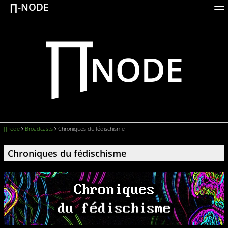
∏-NODE
ACTIONS
WORKS
DOCUMENTATION
BROADCASTS
LOGIN
∏node
Broadcasts
Chroniques du fédischisme
Chroniques du fédischisme