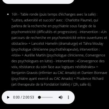
16h - Table ronde (puis temps d'échanges avec la salle) :
"Luttes, adversité et succès" avec : Charlotte Paumel, qui
parlera de la recherche en psychiatrie sous l’angle de la
psychomotricité (difficultés et progression) - intervention : «Un
parcours de recherche en psychomotricité entre ouvertures et
obstacles» + Lancelot Hamelin (dramaturge) et Tahra Moulay
(psychologue clinicienne psychothérapeute), intervention :
«Voix» + Aurélie Martin (psychologue clinicienne, Convergence
des psychologues en lutte) - intervention : «Convergence des
voix, résistance du soin face aux logiques néolibérales» +
Benjamin Gravois (infirmier au CAC Amado) et Damien Bonnave
(psychiatre ayant exercé au CAC Amado) + Prudence Richard
(art-therapeute de la Fondation Vallée) / (2h, salle 6).