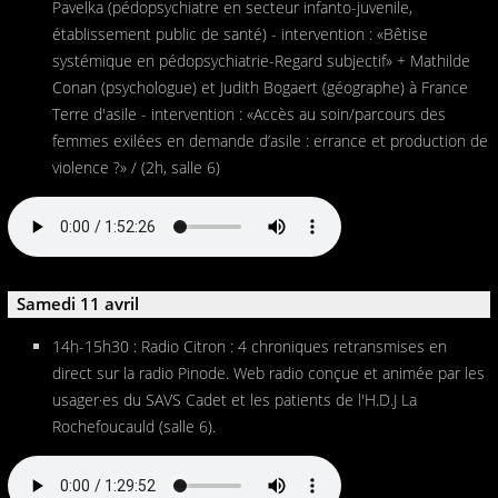
Pavelka (pédopsychiatre en secteur infanto-juvenile,
établissement public de santé) - intervention : «Bêtise
systémique en pédopsychiatrie-Regard subjectif» + Mathilde
Conan (psychologue) et Judith Bogaert (géographe) à France
Terre d'asile - intervention : «Accès au soin/parcours des
femmes exilées en demande d’asile : errance et production de
violence ?» / (2h, salle 6)
Samedi 11 avril
14h-15h30 : Radio Citron : 4 chroniques retransmises en
direct sur la radio Pinode. Web radio conçue et animée par les
usager·es du SAVS Cadet et les patients de l'H.D.J La
Rochefoucauld (salle 6).