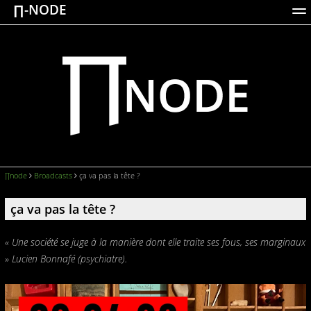
∏-NODE
ACTIONS
WORKS
DOCUMENTATION
BROADCASTS
LOGIN
∏node
Broadcasts
ça va pas la tête ?
ça va pas la tête ?
« Une société se juge à la manière dont elle traite ses fous, ses marginaux
» Lucien Bonnafé (psychiatre).