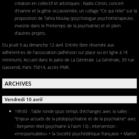
création en collectif et artistiques : Radio Citron, concert
d'Ivanne et la gêne occasionnée, un collage "Ce qui relie" sur la
proposition de Tahra Moulay (psychologue psychothérapeute,
investie dans le Printemps de la psychiatrie) et et plein
d'autres projets.
Du jeudi 9 au dimanche 12 avril. Entrée libre réservée aux
adhérent·es de l'association (adhésion sur place ou en ligne à 1€
minimum). Accueil dans le patio de La Générale. La Générale, 39 rue
Gassendi, Paris 75014, accès PMR.
ARCHIVES
Vendredi 10 avril
19h30 - Table ronde (puis temps d'échanges avec la salle) :
"Enjeux actuels de la pédopsychiatrie et de la psychiatrie" avec
: Benjamin Weil (psychiatre à l'asm 13) ; intervention :
«Irresponsables» + la Société psychédélique française + Martin