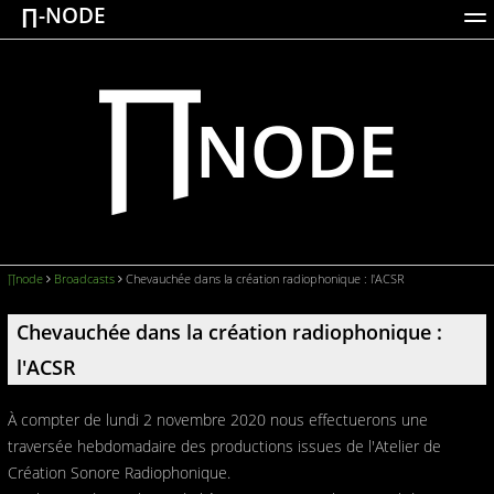
∏-NODE
ACTIONS
WORKS
DOCUMENTATION
BROADCASTS
LOGIN
∏node
Broadcasts
Chevauchée dans la création radiophonique : l'ACSR
Chevauchée dans la création radiophonique :
l'ACSR
À compter de lundi 2 novembre 2020 nous effectuerons une
traversée hebdomadaire des productions issues de l'Atelier de
Création Sonore Radiophonique.