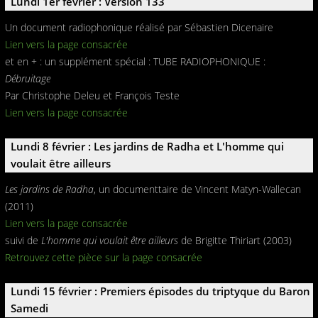
Lundi 1er février : Version 133
Un document radiophonique réalisé par Sébastien Dicenaire
Lien vers la page consacrée
et en + : un supplément spécial : TUBE RADIOPHONIQUE :
Débruitage
Par Christophe Deleu et François Teste
Lien vers la page consacrée
Lundi 8 février : Les jardins de Radha et L'homme qui
voulait être ailleurs
Les jardins de Radha
, un documenttaire de Vincent Matyn-Wallecan
(2011)
Lien vers la page consacrée
suivi de
L'homme qui voulait être ailleurs
de Brigitte Thiriart (2003)
Retrouvez cette pièce sur la page consacrée
Lundi 15 février : Premiers épisodes du triptyque du Baron
Samedi