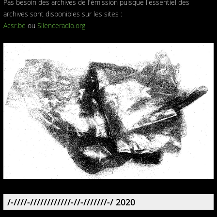
Pas besoin des archives de l'émission puisque l'essentiel des
archives sont disponibles sur les sites :
Acsr.be
ou
Silenceradio.org
/-////-////////////-//-///////-/ 2020