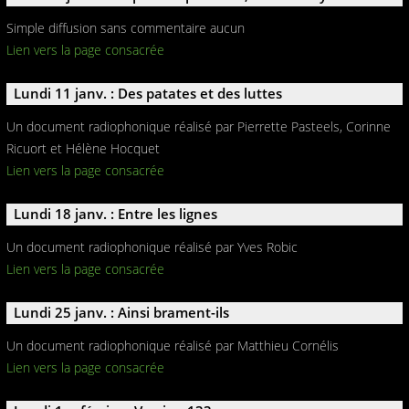
Simple diffusion sans commentaire aucun
Lien vers la page consacrée
Lundi 11 janv. : Des patates et des luttes
Un document radiophonique réalisé par Pierrette Pasteels, Corinne
Ricuort et Hélène Hocquet
Lien vers la page consacrée
Lundi 18 janv. : Entre les lignes
Un document radiophonique réalisé par Yves Robic
Lien vers la page consacrée
Lundi 25 janv. : Ainsi brament-ils
Un document radiophonique réalisé par Matthieu Cornélis
Lien vers la page consacrée