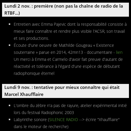
Lundi 2 nov. : première (non pas la chaîne de radio de la
RTBF...)
Entretien avec Emma Pajevic dont la responsabilité consiste à
mieux faire connaître et rendre plus visible l'ACSR, son travail
et ses productions.
Écoute d'une oeuvre de Mathilde Gougeau « Existence
souterraine » parue en 2014, 42mn13 - documentaire -
lien
Un merci à Emma et Carmelo d'avoir fait preuve d'autant de
réactivité et tolérance à l'égard d'une espèce de débutant
radiophonique éternel
Lundi 9 nov. : tentative pour mieux connaître qui était
Marcel Xhaufflaire
L'ombre du zèbre n'a pas de rayure, atelier expérimental initié
lors du festival Radiophonic 2003
Labyrinthe sonore (
SILENCE RADIO
--> écrire "Xhaufflaire"
dans le moteur de recherche)