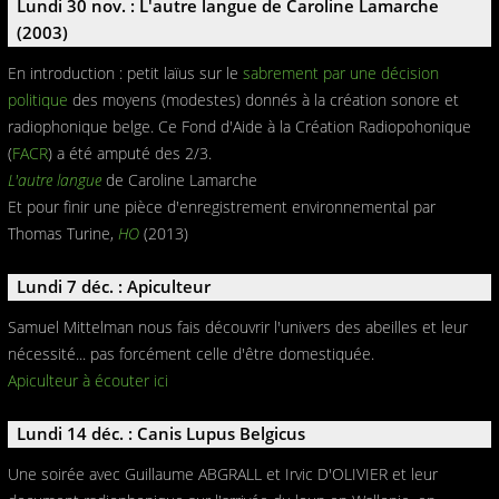
Lundi 30 nov. : L'autre langue de Caroline Lamarche
(2003)
En introduction : petit laïus sur le
sabrement par une décision
politique
des moyens (modestes) donnés à la création sonore et
radiophonique belge. Ce Fond d'Aide à la Création Radiopohonique
(
FACR
) a été amputé des 2/3.
L'autre langue
de Caroline Lamarche
Et pour finir une pièce d'enregistrement environnemental par
Thomas Turine,
HO
(2013)
Lundi 7 déc. : Apiculteur
Samuel Mittelman nous fais découvrir l'univers des abeilles et leur
nécessité... pas forcément celle d'être domestiquée.
Apiculteur à écouter ici
Lundi 14 déc. : Canis Lupus Belgicus
Une soirée avec Guillaume ABGRALL et Irvic D'OLIVIER et leur