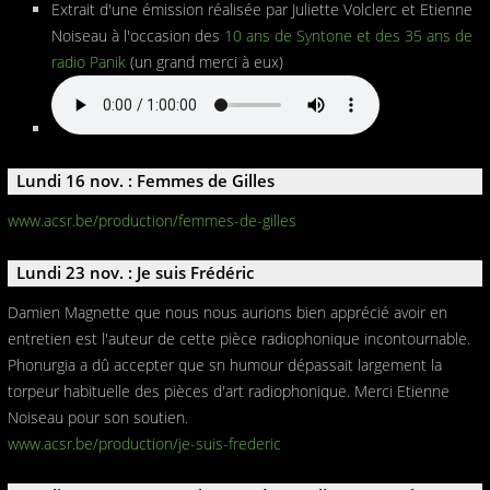
Extrait d'une émission réalisée par Juliette Volclerc et Etienne
Noiseau à l'occasion des
10 ans de Syntone et des 35 ans de
radio Panik
(un grand merci à eux)
Lundi 16 nov. : Femmes de Gilles
www.acsr.be/production/femmes-de-gilles
Lundi 23 nov. : Je suis Frédéric
Damien Magnette que nous nous aurions bien apprécié avoir en
entretien est l'auteur de cette pièce radiophonique incontournable.
Phonurgia a dû accepter que sn humour dépassait largement la
torpeur habituelle des pièces d'art radiophonique. Merci Etienne
Noiseau pour son soutien.
www.acsr.be/production/je-suis-frederic