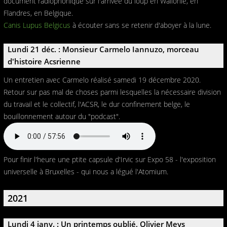
document radiophonique sur l'arrivée du loup en Wallonie, en
Flandres, en Belgique.
Canis Lupus Belgicus
à écouter sans se retenir d'aboyer à la lune.
Lundi 21 déc. : Monsieur Carmelo Iannuzo, morceau
d'histoire Acsrienne
Un entretien avec Carmelo réalisé samedi 19 décembre 2020.
Retour sur pas mal de choses parmi lesquelles la nécessaire division
du travail et le collectif, l'ACSR, le dur confinement belge, le
bouillonnement autour du "podcast".
Pour finir l'heure une ptite capsule d'Irvic sur Expo 58 - l'exposition
universelle à Bruxelles - qui nous a légué l'Atomium.
2021
Lundi 4 janv. : Un printemps oublié, Olivier Meys