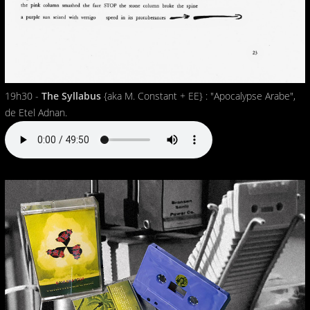
19h30 -
The Syllabus
{aka M. Constant + EE} : "Apocalypse Arabe",
de Etel Adnan.