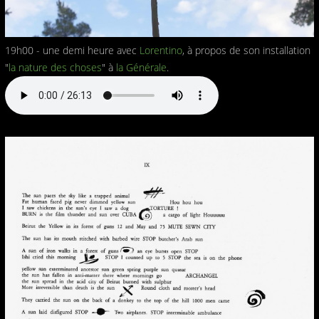
19h00 - une demi heure avec
Lorentino
, à propos de son installation
"
la nature des choses
" à
la Générale
.