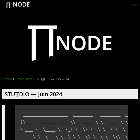
∏-NODE
ACTIONS
WORKS
DOCUMENTATION
BROADCASTS
LOGIN
∏node
Broadcasts
STU∏DIO — Juin 2024
STU∏DIO — Juin 2024
 __________________  ________   ________  ______
|\___   ______   ___\\   ___  \|\   __  \|\   __
\|___ \  \____ \  \_\ \  \\ \  \ \  \|\  \ \  \_
     \ \  \   \ \  \ \ \  \\ \  \ \  \\\  \ \  \