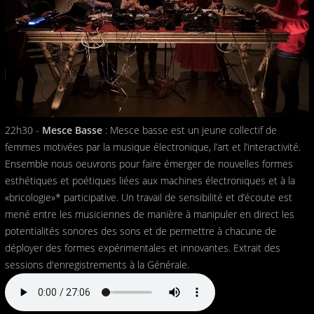
22h30 -
Mesce Basse
: Mesce basse est un jeune collectif de
femmes motivées par la musique électronique, l’art et l’interactivité.
Ensemble nous oeuvrons pour faire émerger de nouvelles formes
esthétiques et poétiques liées aux machines électroniques et à la
«bricologie»* participative. Un travail de sensibilité et d’écoute est
mené entre les musiciennes de manière à manipuler en direct les
potentialités sonores des sons et de permettre à chacune de
déployer des formes expérimentales et innovantes. Extrait des
sessions d'enregistrements à la Générale.