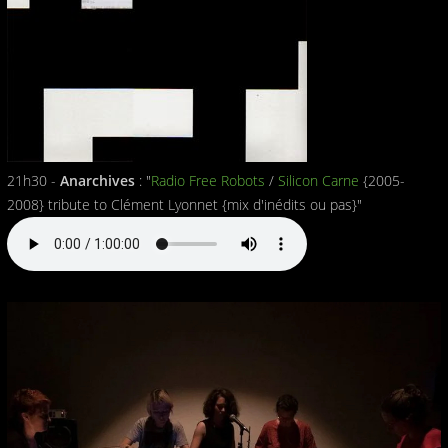
21h30 -
Anarchives
: "
Radio Free Robots
/
Silicon Carne
{2005-
2008} tribute to Clément Lyonnet {mix d'inédits ou pas}"