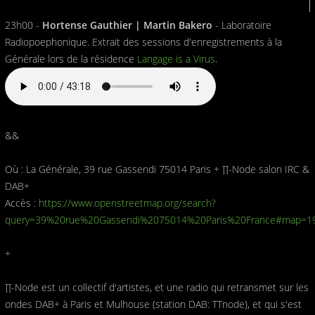
23h00 -
Hortense Gauthier | Martin Bakero
- Laboratoire
Radiopoephonique. Extrait des sessions d'enregistrements à la
Générale lors de la résidence
Langage is a Virus
.
&&
Où : La Générale, 39 rue Gassendi 75014 Paris + ∏-Node salon IRC &
DAB+
Accès :
https://www.openstreetmap.org/search?
query=39%20rue%20Gassendi%2075014%20Paris%20France#map=19
+
∏-Node est un collectif d'artistes, et une radio qui retransmet sur les
ondes DAB+ à Paris et Mulhouse (station DAB: TTnode), et qui s'est