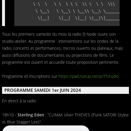
      \ \  \   \ \  \ \ \  \\ \  \ \  \\\  \ \  
       \ \__\   \ \__\ \ \__\\ \__\ \_______\ \_
        \|__|    \|__|  \|__| \|__|\|_______|\|
Tous les premiers samedis du mois la radio ∏-Node ouvre son
studio-atelier. Au programme : interventions sur les ondes de la
radio, concerts et performances, micros ouverts ou plateaux, mais
aussi diffusions de documentaires ou projections de films. Le
programme est ouvert et accueille toute proposition pertinente.
Programme et inscriptions sur
https://pad.riseup.net/p/TTstudio
PROGRAMME SAMEDI 1er JUIN 2024
En direct à la radio :
18h10 -
Sterling Eden
: "CLIMAX silver THIEVES {Punk SATORI Stylee
vs Blue Stagger Lee}".