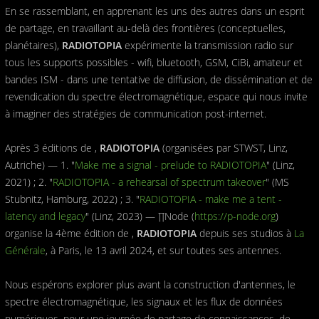
En se rassemblant, en apprenant les uns des autres dans un esprit
de partage, en travaillant au-delà des frontières (conceptuelles,
planétaires),
RADIOTOPIA
expérimente la transmission radio sur
tous les supports possibles - wifi, bluetooth, GSM, CiBi, amateur et
bandes ISM - dans une tentative de diffusion, de dissémination et de
revendication du spectre électromagnétique, espace qui nous invite
à imaginer des stratégies de communication post-internet.
Après 3 éditions de ,
RADIOTOPIA
(organisées par STWST, Linz,
Autriche) — 1. "
Make me a signal - prelude to RADIOTOPIA
" (Linz,
2021) ; 2. "
RADIOTOPIA - a rehearsal of spectrum takeover
" (MS
Stubnitz, Hamburg, 2022) ; 3. "
RADIOTOPIA - make me a tent -
latency and legacy
" (Linz, 2023) — ∏Node (
https://p-node.org
)
organise la 4ème édition de ,
RADIOTOPIA
depuis ses studios à
La
Générale
, à Paris, le 13 avril 2024, et sur toutes ses antennes.
Nous espérons explorer plus avant la construction d'antennes, le
spectre électromagnétique, les signaux et les flux de données
numériques, pour une journée de partage de connaissances, de