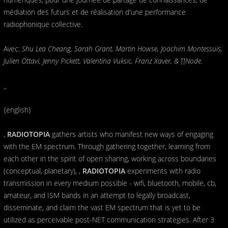
médiation des futurs et de réalisation d'une performance
radiophonique collective.
Avec:
Shu Lea Cheang, Sarah Grant, Martin Howse, Joachim Montessuis,
Julien Ottavi, Jenny Pickett, Valentina Vuksic, Franz Xaver, & ∏Node.
_
{english}
,
RADIOTOPIA
gathers artists who manifest new ways of engaging
with the EM spectrum. Through gathering together, learning from
each other in the spirit of open sharing, working across boundaries
(conceptual, planetary), ,
RADIOTOPIA
experiments with radio
transmission in every medium possible - wifi, bluetooth, mobile, cb,
amateur, and ISM bands in an attempt to legally broadcast,
disseminate, and claim the vast EM spectrum that is yet to be
utilized as perceivable post-NET communication strategies. After 3