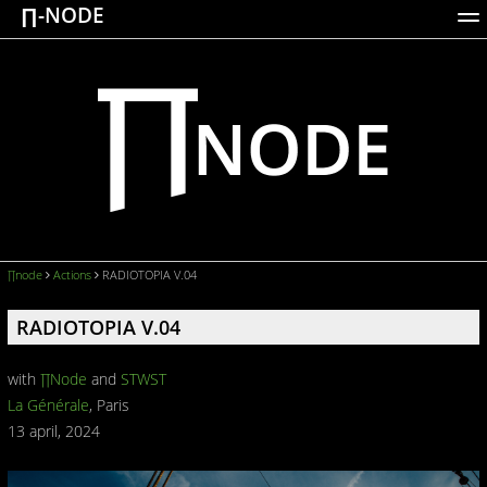
∏-NODE
ACTIONS
WORKS
DOCUMENTATION
BROADCASTS
LOGIN
∏node
Actions
RADIOTOPIA V.04
RADIOTOPIA V.04
with
∏Node
and
STWST
La Générale
, Paris
13 april, 2024