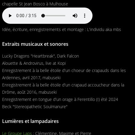
chapelle St Jean Bosco à Mulhouse
Idée, écriture, enregistrements et montage : L'individu aka mbs
Extraits musicaux et sonores
Lucky Dragons "Heartbreak", Dark Falcon
Alouette & Androvirus, live at Kopi
Enregistrement à la belle étoile d'un choeur de crapauds dans les
Ardennes, avril 2017, mabuseki
Enregistrement à la belle étoile d'un crapaud accoucheur dans la
Drôme, août 2016, mabuseki
Enregistrement en tongue d'un orage à Ferentillo (I) été 2024
Beck "Stereopathetic Soulmanure"
Lumières et lampadaires
Le Groupe Laps
: Clémentine, Maxime et Pierre