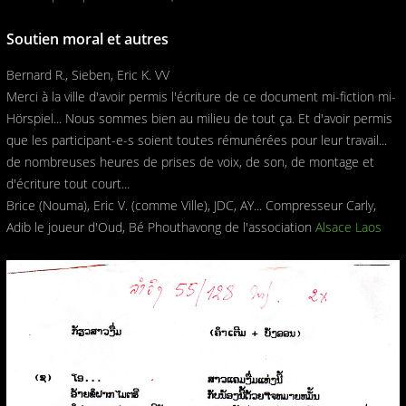
Soutien moral et autres
Bernard R., Sieben, Eric K. VV
Merci à la ville d'avoir permis l'écriture de ce document mi-fiction mi-
Hörspiel... Nous sommes bien au milieu de tout ça. Et d'avoir permis
que les participant-e-s soient toutes rémunérées pour leur travail...
de nombreuses heures de prises de voix, de son, de montage et
d'écriture tout court...
Brice (Nouma), Eric V. (comme Ville), JDC, AY... Compresseur Carly,
Adib le joueur d'Oud, Bé Phouthavong de l'association
Alsace Laos