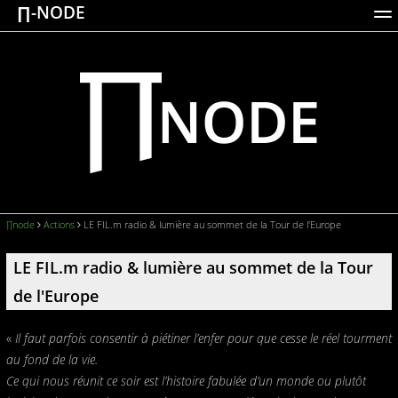
∏-NODE
ACTIONS
WORKS
DOCUMENTATION
BROADCASTS
LOGIN
∏node
Actions
LE FIL.m radio & lumière au sommet de la Tour de l'Europe
LE FIL.m radio & lumière au sommet de la Tour
de l'Europe
«
Il faut parfois consentir à piétiner l’enfer pour que cesse le réel tourment
au fond de la vie.
Ce qui nous réunit ce soir est l’histoire fabulée d’un monde ou plutôt