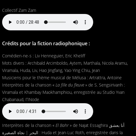
Collectif Zam Zam
Crédits pour la fiction radiophonique :
Comédien-ne-s : Liv Henneguier, Eric Kheliff
Mots divers : Archibald Arcimboldo, Aytem, Marthala, Nicola Aramu,
Viramala, Huda, Liv, Hao Jingfang, Yao-Ying Chiu, Jean
Musiciens pour le thème musical de Mélusa : Artrattra, Antoine
Interprètes de la chanson «
La fille du fleuve
» de S. Sengsirivanh :
Viramala et Khambay Maokhamphiou, enregistrée au Studio Yvan
Chabanaud, ΠNode
Interprètes de la chanson «
El Bahr
» de Najat Essaghira أنا بعشق
البحر | نجاة الصغيرة : Huda et Jean-Luc Roth, enregistrée dans la