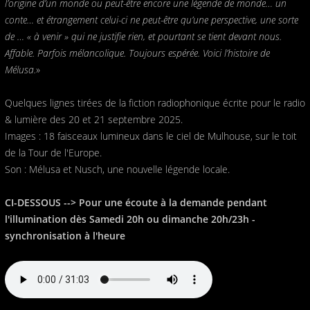
l’origine d’un monde ou peut-être encore une légende de monde… un
conte… et étrangement celui-ci ne peut-être qu’une perspective, une sorte
de … « à venir » qui ne justifie rien, et pourtant se tient devant nous.
Affable. Parfois mélancolique. Toujours espérée. Voici l’histoire de
Mélusa.
»
Quelques lignes tirées de la fiction radiophonique écrite pour le radio
& lumière des 20 et 21 septembre 2025.
Images : 18 faisceaux lumineux dans le ciel de Mulhouse, sur le toit
de la Tour de l'Europe.
Son : Mélusa et Nusch, une nouvelle légende locale.
CI-DESSOUS --> Pour une écoute à la demande pendant
l'illumination dès Samedi 20h ou dimanche 20h/23h -
synchronisation à l'heure